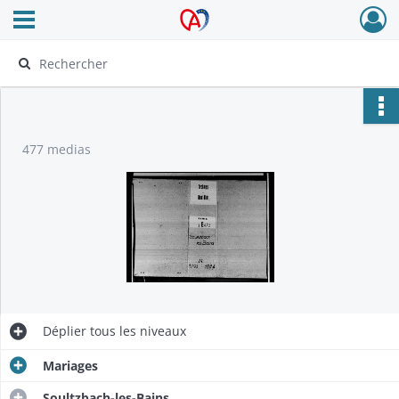
Ouvrir le menu déroulant
Archives Alsace - Colmar
477 medias
Déplier
tous les niveaux
Mariages
Soultzbach-les-Bains