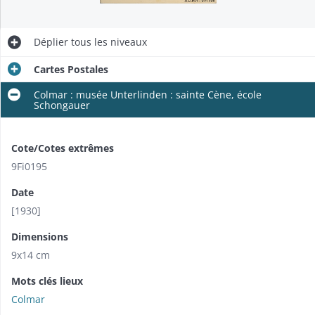
Déplier
tous les niveaux
Cartes Postales
Colmar : musée Unterlinden : sainte Cène, école
Schongauer
Cote/Cotes extrêmes
9Fi0195
Date
[1930]
Dimensions
9x14 cm
Mots clés lieux
Colmar