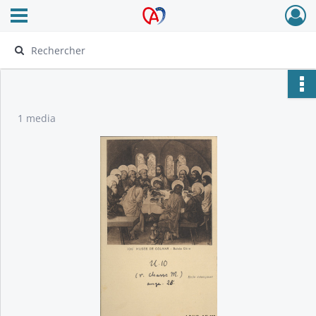
Ouvrir le menu déroulant
Archives Alsace - Colmar
1 media