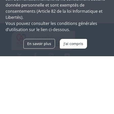
donnée personnelle et sont exemptés de
consentements (Article 82 de la loi Informatique et
Libertés).
Vous pouvez consulter les conditions générales
d’utilisation sur le lien ci-dessous.
En savoir plus
J'ai compris
Archives d'Alsace - Site de Colmar
Bâtiment M / Cité administrative
3, rue Fleischhauer
F-68026 COLMAR
(+33) 3 89 21 97 00
Nous contacter