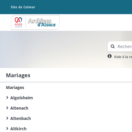
Archives Alsace - Colmar
Aide à la 
Mariages
Mariages
Algolsheim
Altenach
Altenbach
Altkirch