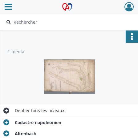
Ouvrir le menu déroulant
Archives Alsace - Colmar
1 media
Déplier
tous les niveaux
Cadastre napoléonien
Altenbach