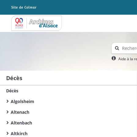
Archives Alsace - Colmar
Aide à la 
Décès
Décès
Algolsheim
Altenach
Altenbach
Altkirch