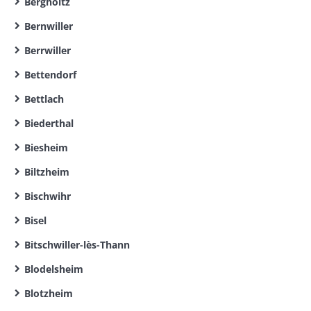
Bergholtz
Bernwiller
Berrwiller
Bettendorf
Bettlach
Biederthal
Biesheim
Biltzheim
Bischwihr
Bisel
Bitschwiller-lès-Thann
Blodelsheim
Blotzheim