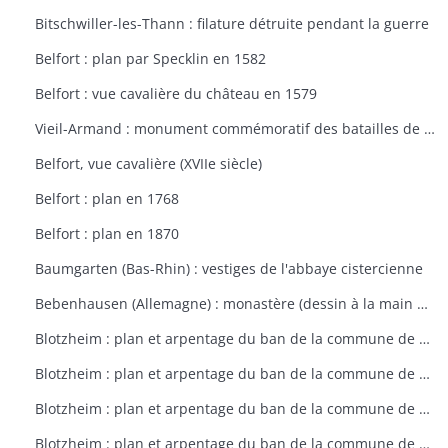
Bitschwiller-les-Thann : filature détruite pendant la guerre
Belfort : plan par Specklin en 1582
Belfort : vue cavalière du château en 1579
Vieil-Armand : monument commémoratif des batailles de la 1ère guerre mondiale
Belfort, vue cavalière (XVIIe siècle)
Belfort : plan en 1768
Belfort : plan en 1870
Baumgarten (Bas-Rhin) : vestiges de l'abbaye cistercienne
Bebenhausen (Allemagne) : monastère (dessin à la main de 1683)
Blotzheim : plan et arpentage du ban de la commune de Blotzheim (plan dressé sur ordre de l'intendant vers 1765)
Blotzheim : plan et arpentage du ban de la commune de Blotzheim (plan dressé sur ordre de l'intendant vers 1765)
Blotzheim : plan et arpentage du ban de la commune de Blotzheim (plan dressé sur ordre de l'intendant vers 1765)
Blotzheim : plan et arpentage du ban de la commune de Blotzheim (plan dressé sur ordre de l'intendant vers 1765)