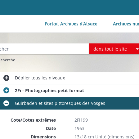
Portail Archives d'Alsace
Archives nu
dans tout le site
recherche
Déplier
tous les niveaux
2Fi - Photographies petit format
Guirbaden et sites pittoresques des Vosges
Cote/Cotes extrêmes
2Fi199
Date
1963
Dimensions
13x18 cm Unité (dimensions)