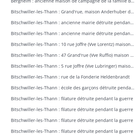
Bergheim : ancienne maison de campagne de la famille Bourste, actuellement hospice municipal
Bitschwiller-les-Thann : Grand'rue, maison Anderhuber détruite pendant la guerre
Bitschwiller-les-Thann : ancienne mairie détruite pendant la guerre
Bitschwiller-les-Thann : ancienne mairie détruite pendant la guerre
Bitschwiller-les-Thann : 10 rue Joffre (Vve Lorentz) maison détruite pendant la guerre
Bitschwiller-les-Thann : 47 Grand'rue (Vve Ruffio) maison détruite pendant la guerre
Bitschwiller-les-Thann : 5 rue Joffre (Vve Lubringer) maison détruite pendant la guerre
Bitschwiller-les-Thann : rue de la Fonderie Heldenbrandt
Bitschwiller-les-Thann : école des garçons détruite pendant la guerre
Bitschwiller-les-Thann : filature détruite pendant la guerre
Bitschwiller-les-Thann : filature détruite pendant la guerre
Bitschwiller-les-Thann : filature détruite pendant la guerre
Bitschwiller-les-Thann : filature détruite pendant la guerre