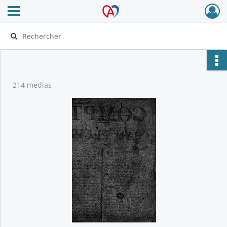
Ouvrir le menu déroulant
Archives Alsace - Colmar
214 medias