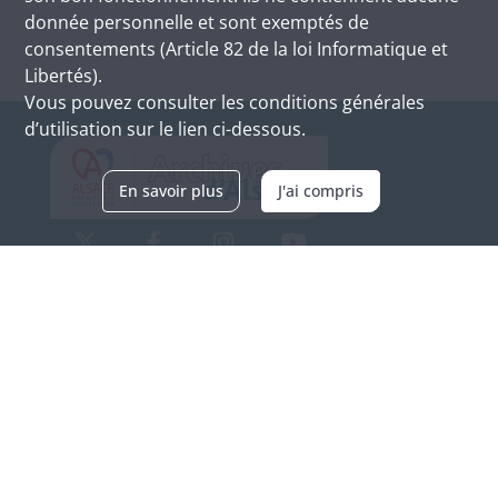
donnée personnelle et sont exemptés de
consentements (Article 82 de la loi Informatique et
Libertés).
Vous pouvez consulter les conditions générales
d’utilisation sur le lien ci-dessous.
En savoir plus
J'ai compris
Archives d'Alsace - Site de Colmar
Bâtiment M / Cité administrative
3, rue Fleischhauer
F-68026 COLMAR
(+33) 3 89 21 97 00
Nous contacter