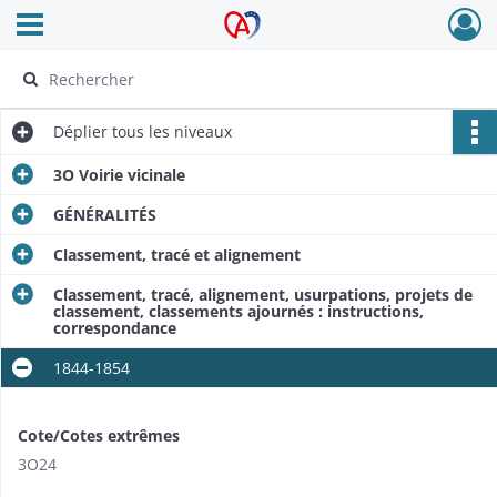
Ouvrir le menu déroulant
Archives Alsace - Colmar
Déplier
tous les niveaux
3O Voirie vicinale
GÉNÉRALITÉS
Classement, tracé et alignement
Classement, tracé, alignement, usurpations, projets de
classement, classements ajournés : instructions,
correspondance
1844-1854
Cote/Cotes extrêmes
3O24