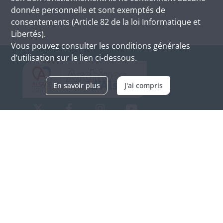
donnée personnelle et sont exemptés de
consentements (Article 82 de la loi Informatique et
Libertés).
Vous pouvez consulter les conditions générales
d’utilisation sur le lien ci-dessous.
En savoir plus
J'ai compris
Archives d'Alsace - Site de Colmar
Bâtiment M / Cité administrative
3, rue Fleischhauer
F-68026 COLMAR
(+33) 3 89 21 97 00
Nous contacter