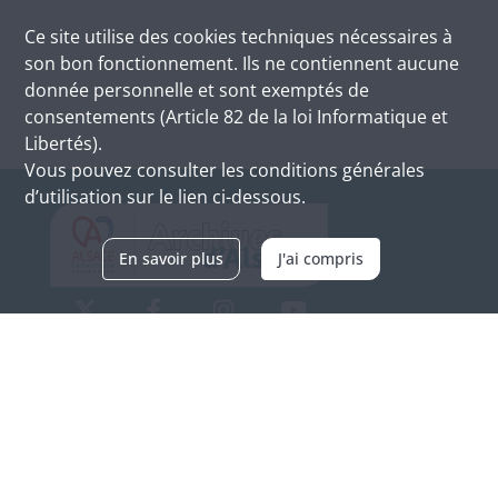
Ce site utilise des
cookies
techniques nécessaires à
son bon fonctionnement. Ils ne contiennent aucune
donnée personnelle et sont exemptés de
consentements (Article 82 de la loi Informatique et
Libertés).
Vous pouvez consulter les conditions générales
d’utilisation sur le lien ci-dessous.
En savoir plus
J'ai compris
Archives d'Alsace - Site de Colmar
Bâtiment M / Cité administrative
3, rue Fleischhauer
F-68026 COLMAR
(+33) 3 89 21 97 00