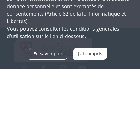
donnée personnelle et sont exemptés de
consentements (Article 82 de la loi Informatique et
Libertés).
Vous pouvez consulter les conditions générales
d’utilisation sur le lien ci-dessous.
En savoir plus
J'ai compris
Archives d'Alsace - Site de Colmar
Bâtiment M / Cité administrative
3, rue Fleischhauer
F-68026 COLMAR
(+33) 3 89 21 97 00
Nous contacter