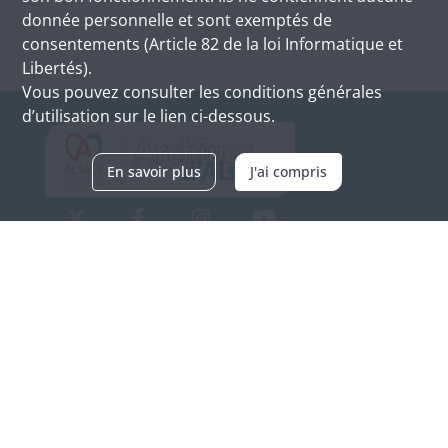
donnée personnelle et sont exemptés de
consentements (Article 82 de la loi Informatique et
Libertés).
Vous pouvez consulter les conditions générales
d’utilisation sur le lien ci-dessous.
En savoir plus
J'ai compris
Archives d'Alsace - Site de Colmar
Bâtiment M / Cité administrative
3, rue Fleischhauer
F-68026 COLMAR
(+33) 3 89 21 97 00
Nous contacter