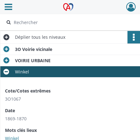
Ouvrir le menu déroulant
Archives Alsace - Colmar
Déplier
tous les niveaux
3O Voirie vicinale
VOIRIE URBAINE
Winkel
Cote/Cotes extrêmes
3O1067
Date
1869-1870
Mots clés lieux
Winkel