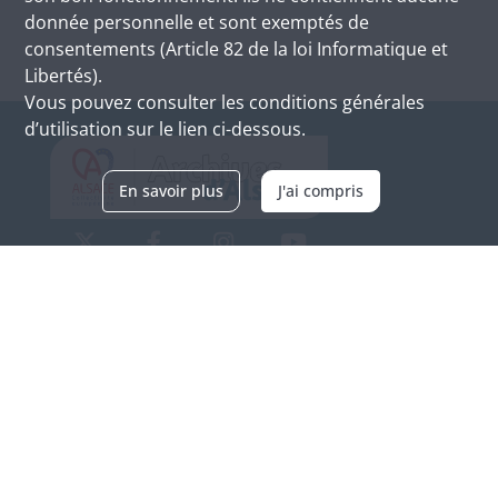
donnée personnelle et sont exemptés de
consentements (Article 82 de la loi Informatique et
Libertés).
Vous pouvez consulter les conditions générales
d’utilisation sur le lien ci-dessous.
En savoir plus
J'ai compris
Archives d'Alsace - Site de Colmar
Bâtiment M / Cité administrative
3, rue Fleischhauer
F-68026 COLMAR
(+33) 3 89 21 97 00
Nous contacter