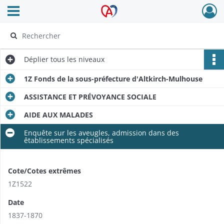
Ouvrir le menu déroulant
Archives Alsace - Colmar
Déplier
tous les niveaux
1Z Fonds de la sous-préfecture d'Altkirch-Mulhouse
ASSISTANCE ET PRÉVOYANCE SOCIALE
AIDE AUX MALADES
Enquête sur les aveugles, admission dans des
êtablissements spécialisés
Cote/Cotes extrêmes
1Z1522
Date
1837-1870