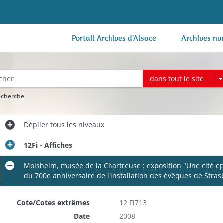
Portail Archives d'Alsace
Archives nu
dans tout le site
recherche
Déplier
tous les niveaux
12Fi - Affiches
Molsheim, musée de la Chartreuse : exposition "Une cité epi
du 700e anniversaire de l'installation des évêques de Stras
Cote/Cotes extrêmes
12 Fi713
Date
2008