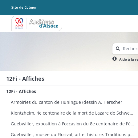
Archives Alsace - Colmar
Aide à la 
12Fi - Affiches
12Fi - Affiches
Armoiries du canton de Huningue (dessin A. Herscher
Kientzheim, 4e centenaire de la mort de Lazare de Schwendi
Guebwiller, exposition à l'occasion du 8e centenaire de l'église Saint-Léger
Guebwiller, musée du Florival, art et histoire. Traditions populaires céramiques de Théodore Deck