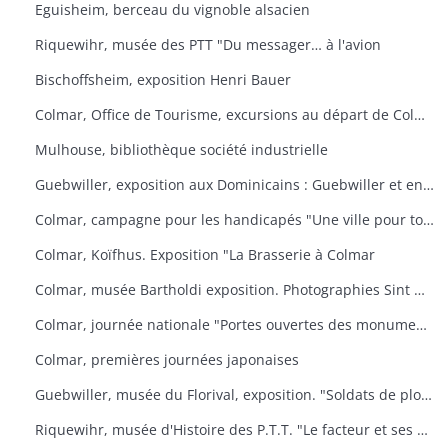
Eguisheim, berceau du vignoble alsacien
Riquewihr, musée des PTT "Du messager… à l'avion
Bischoffsheim, exposition Henri Bauer
Colmar, Office de Tourisme, excursions au départ de Colmar
Mulhouse, bibliothèque société industrielle
Guebwiller, exposition aux Dominicains : Guebwiller et environs
Colmar, campagne pour les handicapés "Une ville pour tous
Colmar, Koïfhus. Exposition "La Brasserie à Colmar
Colmar, musée Bartholdi exposition. Photographies Sint Niklaas
Colmar, journée nationale "Portes ouvertes des monuments historiques" (organisée par l'AREHC et le lycée Bartholdi)
Colmar, premières journées japonaises
Guebwiller, musée du Florival, exposition. "Soldats de plomb
Riquewihr, musée d'Histoire des P.T.T. "Le facteur et ses métamorphoses