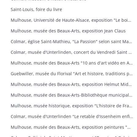
Saint-Louis, foire du livre
Mulhouse, Université de Haute-Alsace, exposition "Le bois, un art de vivre
Mulhouse, musée des Beaux-Arts, exposition Jean Claus
Colmar, église Saint-Mathieu, "La Passion" selon saint Matthieu
Colmar, musée d'Unterlinden, concert du Vendredi Saint "La Passion selon saint Jean
Mulhouse, musée des Beaux-Arts "10 ans d'art vidéo en Allemagne, 1976-1986
Guebwiller, musée du Florival "Art et histoire, traditions populaires céramiques" de Théodore Deck
Mulhouse, musée des Beaux-Arts, exposition Helmut Middendorf
Mulhouse, musée des Beaux-Arts-Bibliothèque municipale "Danses macabres de Dürer à Dali" Collection de l'Université de Düsseldorf "L'homme et la mort
Mulhouse, musée historique, exposition "L'histoire de France illustrée
Colmar, musée d'Unterlinden "Le retable d'Issenheim enfin complet
Mulhouse, musée des Beaux-Arts, exposition peintures "Aime-moi