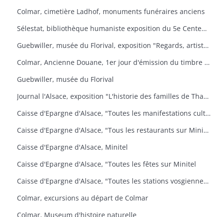
Colmar, cimetière Ladhof, monuments funéraires anciens
Sélestat, bibliothèque humaniste exposition du 5e Centenaire de la mort de Jean Mentel
Guebwiller, musée du Florival, exposition "Regards, artistes connus et méconnus de la collection Pierre et Denise Levy
Colmar, Ancienne Douane, 1er jour d'émission du timbre poste Croix-Rouge
Guebwiller, musée du Florival
Journal l'Alsace, exposition "L'historie des familles de Thann, de sa seigneurie et du baillage de Saint Amarin
Caisse d'Epargne d'Alsace, "Toutes les manifestations culturelles sur Minitel
Caisse d'Epargne d'Alsace, "Tous les restaurants sur Minitel
Caisse d'Epargne d'Alsace, Minitel
Caisse d'Epargne d'Alsace, "Toutes les fêtes sur Minitel
Caisse d'Epargne d'Alsace, "Toutes les stations vosgiennes sur Minitel
Colmar, excursions au départ de Colmar
Colmar, Museum d'histoire naturelle