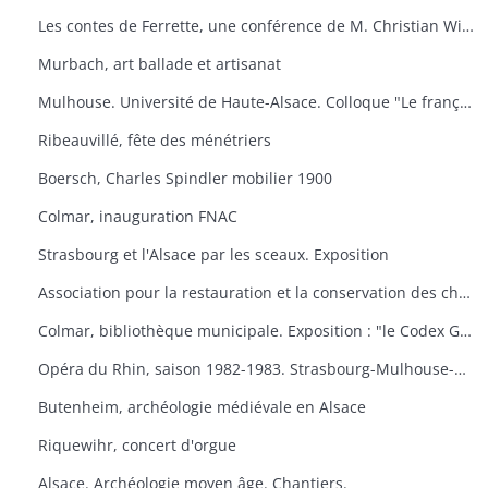
Les contes de Ferrette, une conférence de M. Christian Wilsdorf.
Murbach, art ballade et artisanat
Mulhouse. Université de Haute-Alsace. Colloque "Le français en Alsace
Ribeauvillé, fête des ménétriers
Boersch, Charles Spindler mobilier 1900
Colmar, inauguration FNAC
Strasbourg et l'Alsace par les sceaux. Exposition
Association pour la restauration et la conservation des châteaux du canton de Wintzenheim. "Portes ouvertes au Plixbourg
Colmar, bibliothèque municipale. Exposition : "le Codex Guta Sintram et le monde des couvents de Marbach et de Schwartzenthann
Opéra du Rhin, saison 1982-1983. Strasbourg-Mulhouse-Colmar
Butenheim, archéologie médiévale en Alsace
Riquewihr, concert d'orgue
Alsace. Archéologie moyen âge. Chantiers.