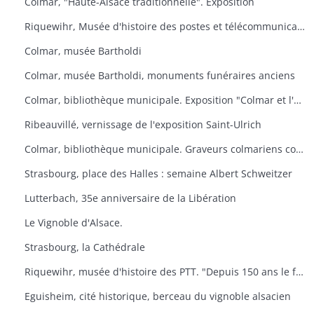
Colmar, "Haute-Alsace traditionnelle". Exposition
Riquewihr, Musée d'histoire des postes et télécommunications. "Facteur ? L'Europe s'il-vous-plaît
Colmar, musée Bartholdi
Colmar, musée Bartholdi, monuments funéraires anciens
Colmar, bibliothèque municipale. Exposition "Colmar et l'Ex-lbiris
Ribeauvillé, vernissage de l'exposition Saint-Ulrich
Colmar, bibliothèque municipale. Graveurs colmariens contemporains
Strasbourg, place des Halles : semaine Albert Schweitzer
Lutterbach, 35e anniversaire de la Libération
Le Vignoble d'Alsace.
Strasbourg, la Cathédrale
Riquewihr, musée d'histoire des PTT. "Depuis 150 ans le facteur de campagne
Eguisheim, cité historique, berceau du vignoble alsacien