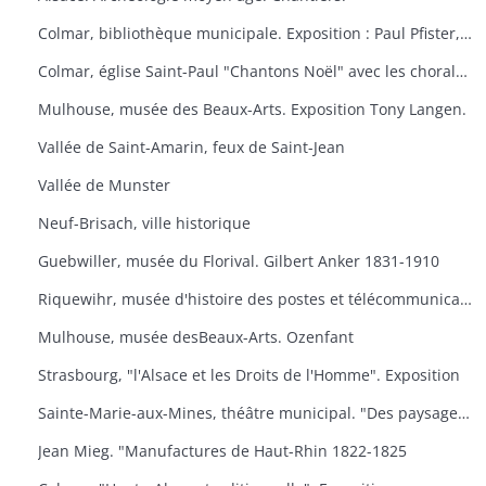
Colmar, bibliothèque municipale. Exposition : Paul Pfister, ex-libris e travaux littéraires.
Colmar, église Saint-Paul "Chantons Noël" avec les chorales "A Cœur Joie" de Colmar, la cantilene, la chanterie de l'école nationale de musique et les chorales scolaires d'Ingersheim.
Mulhouse, musée des Beaux-Arts. Exposition Tony Langen.
Vallée de Saint-Amarin, feux de Saint-Jean
Vallée de Munster
Neuf-Brisach, ville historique
Guebwiller, musée du Florival. Gilbert Anker 1831-1910
Riquewihr, musée d'histoire des postes et télécommunications, dernières acquisitions
Mulhouse, musée desBeaux-Arts. Ozenfant
Strasbourg, "l'Alsace et les Droits de l'Homme". Exposition
Sainte-Marie-aux-Mines, théâtre municipal. "Des paysages, des hommes, des traditions
Jean Mieg. "Manufactures de Haut-Rhin 1822-1825