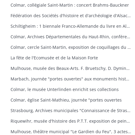
Colmar, collégiale Saint-Martin : concert Brahms-Bauckner
Fédération des Sociétés d'histoire et d'archéologie d'Alsace : les monuments ruraux d'Alsace
Schiltigheim : 1 biennale Franco-Allemande du livre en Alsace
Colmar, Archives Départementales du Haut-Rhin, conférence : Yves Bisch "Cet homme à surveiller
Colmar, cercle Saint-Martin, exposition de coquillages du monde
La fête de l'Ecomusée et de la Maison Forte
Mulhouse, musée des Beaux-Arts. F. Bruetschy, D. Dyminski, C. Gebhardt, B. Latuner, J.F. Nourisson, J.-C. Wallios
Marbach, journée "portes ouvertes" aux monuments historiques
Colmar, le musée Unterlinden enrichit ses collections
Colmar, église Saint-Mathieu, journée "portes ouvertes
Strasbourg, Archives municipales "Connaissance de Strasbourg
Riquewihr, musée d'histoire des P.T.T. exposition de peintures sous-verre
Mulhouse, théâtre municipal "Le Gardien du Feu", 3 actes et 4 tableaux d'après le roman d'Anatole le Braz