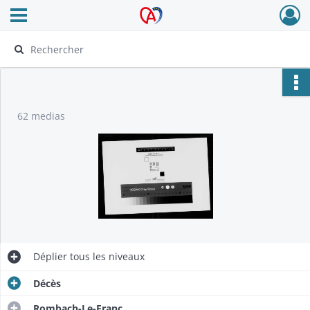
Ouvrir le menu déroulant
Archives Alsace - Colmar
62 medias
Déplier
tous les niveaux
Décès
Rombach-Le-Franc