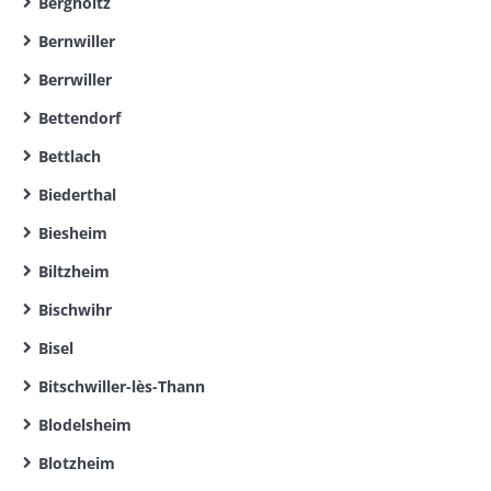
Bergholtz
Bernwiller
Berrwiller
Bettendorf
Bettlach
Biederthal
Biesheim
Biltzheim
Bischwihr
Bisel
Bitschwiller-lès-Thann
Blodelsheim
Blotzheim