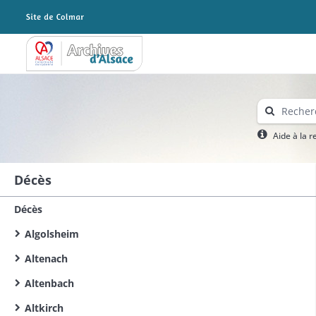
Archives Alsace - Colmar
Aide à la 
Décès
Décès
Algolsheim
Altenach
Altenbach
Altkirch