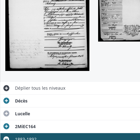
Déplier
tous les niveaux
Décès
Lucelle
2MiEC164
1883-1892