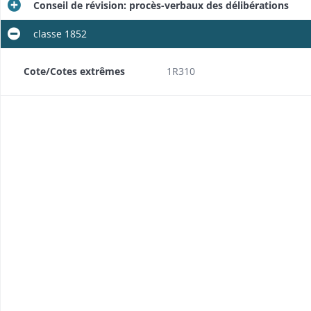
Conseil de révision: procès-verbaux des délibérations
classe 1852
ondance
Cote/Cotes extrêmes
1R310
s
ondance