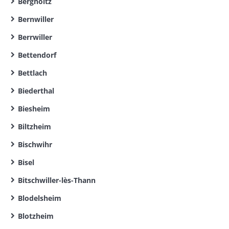
Bergholtz
Bernwiller
Berrwiller
Bettendorf
Bettlach
Biederthal
Biesheim
Biltzheim
Bischwihr
Bisel
Bitschwiller-lès-Thann
Blodelsheim
Blotzheim