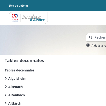
Archives Alsace - Colmar
Aide à la 
Tables décennales
Tables décennales
Algolsheim
Altenach
Altenbach
Altkirch