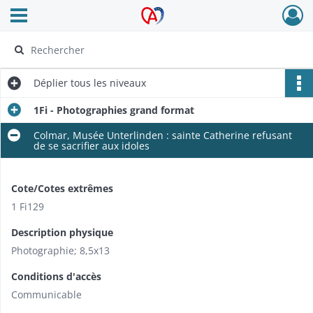
Ouvrir le menu déroulant
Archives Alsace - Colmar
Déplier
tous les niveaux
1Fi - Photographies grand format
Colmar, Musée Unterlinden : sainte Catherine refusant
de se sacrifier aux idoles
Cote/Cotes extrêmes
1 Fi129
Description physique
Photographie; 8,5x13
Conditions d'accès
Communicable