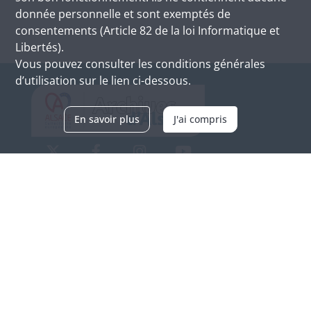
donnée personnelle et sont exemptés de
consentements (Article 82 de la loi Informatique et
Libertés).
Vous pouvez consulter les conditions générales
d’utilisation sur le lien ci-dessous.
En savoir plus
J'ai compris
Archives d'Alsace - Site de Colmar
Bâtiment M / Cité administrative
3, rue Fleischhauer
F-68026 COLMAR
(+33) 3 89 21 97 00
Nous contacter