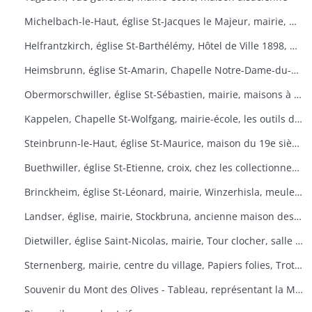
Michelbach-le-Haut, église St-Jacques le Majeur, mairie, maison 1832, fontaine, fête du pain
Helfrantzkirch, église St-Barthélémy, Hôtel de Ville 1898, maison alsacienne
Heimsbrunn, église St-Amarin, Chapelle Notre-Dame-du-Chêne, Maison Ste-Anne, mairie
Obermorschwiller, église St-Sébastien, mairie, maisons à colombages
Kappelen, Chapelle St-Wolfgang, mairie-école, les outils d'antan, chez le collectionneur de tracteurs
Steinbrunn-le-Haut, église St-Maurice, maison du 19e siècle, vue générale
Buethwiller, église St-Etienne, croix, chez les collectionneurs
Brinckheim, église St-Léonard, mairie, Winzerhisla, meule 1597, moulin
Landser, église, mairie, Stockbruna, ancienne maison des sœurs, Monastère St-Alphonse
Dietwiller, église Saint-Nicolas, mairie, Tour clocher, salle des fêtes
Sternenberg, mairie, centre du village, Papiers folies, Trotta Hisla
Souvenir du Mont des Olives - Tableau, représentant la Mort, à l'entrée du dortoir peint par Père M. Joseph (Baron de Géramb, général autrichien, mort en 1848 comme procurateur des Trappistes).