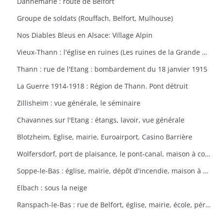
Dannemarie : route de Belfort
Groupe de soldats (Rouffach, Belfort, Mulhouse)
Nos Diables Bleus en Alsace: Village Alpin
Vieux-Thann : l'église en ruines (Les ruines de la Grande Guerre)
Thann : rue de l'Etang : bombardement du 18 janvier 1915
La Guerre 1914-1918 : Région de Thann. Pont détruit
Zillisheim : vue générale, le séminaire
Chavannes sur l'Etang : étangs, lavoir, vue générale
Blotzheim, Eglise, mairie, Euroairport, Casino Barrière
Wolfersdorf, port de plaisance, le pont-canal, maison à colombages
Soppe-le-Bas : église, mairie, dépôt d'incendie, maison à colombages
Elbach : sous la neige
Ranspach-le-Bas : rue de Belfort, église, mairie, école, périscolaire, platanes plantés sous Napoléon