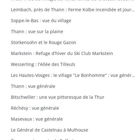
Leimbach, près de Thann : Ferme Kolbe incendiée et journellement bombardée avec les dépendances en ruines
Soppe-le-Bas : vue du village
Thann : vue sur la plaine
Storkensohn et le Rouge Gazon
Markstein : Refuge d'hiver du Ski Club Markstein
Wesserling : l'Allée des Tilleuls
Les Hautes-Vosges : le village "Le Bonhomme" : vue générale
Thann : vue générale
Bitschwiller : une vue pittoresque de la Thur
Réchésy : vue générale
Masevaux : vue générale
Le Général de Castelnau à Mulhouse