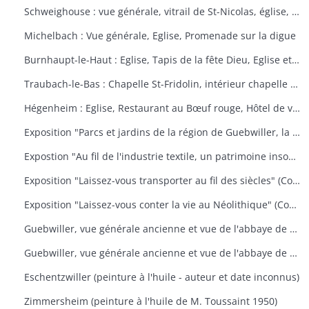
Schweighouse : vue générale, vitrail de St-Nicolas, église, la Doller
Michelbach : Vue générale, Eglise, Promenade sur la digue
Burnhaupt-le-Haut : Eglise, Tapis de la fête Dieu, Eglise et école, Office de la fête Dieu
Traubach-le-Bas : Chapelle St-Fridolin, intérieur chapelle et tableau, Ecole, rue principale
Hégenheim : Eglise, Restaurant au Bœuf rouge, Hôtel de ville, décors floraux
Exposition "Parcs et jardins de la région de Guebwiller, la culture d'un patrimoine florissant" (Communauté de Communes de la Région de Guebwiller, du 15 octobre 2010 au 31 janvier 2011)
Expostion "Au fil de l'industrie textile, un patrimoine insoupçonné" (Communauté de Communes de la Région de Guebwiller, du 11 septembre au 30 octobre 2009)
Exposition "Laissez-vous transporter au fil des siècles" (Communauté de Communes de la Région de Guebwiller, du 26 octobre 2012 au 19 janvier 2013)
Exposition "Laissez-vous conter la vie au Néolithique" (Communauté de Communes de la Région de Guebwiller, du 14 octobre 2011 au 26 janvier 2012)
Guebwiller, vue générale ancienne et vue de l'abbaye de Murbach.
Guebwiller, vue générale ancienne et vue de l'abbaye de Murbach.
Eschentzwiller (peinture à l'huile - auteur et date inconnus)
Zimmersheim (peinture à l'huile de M. Toussaint 1950)