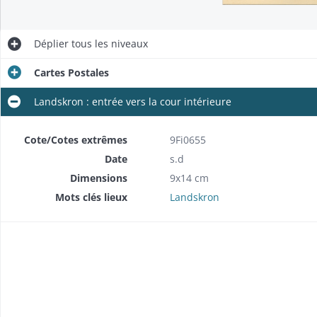
Déplier
tous les niveaux
Cartes Postales
Landskron : entrée vers la cour intérieure
Cote/Cotes extrêmes
9Fi0655
Date
s.d
Dimensions
9x14 cm
Mots clés lieux
Landskron