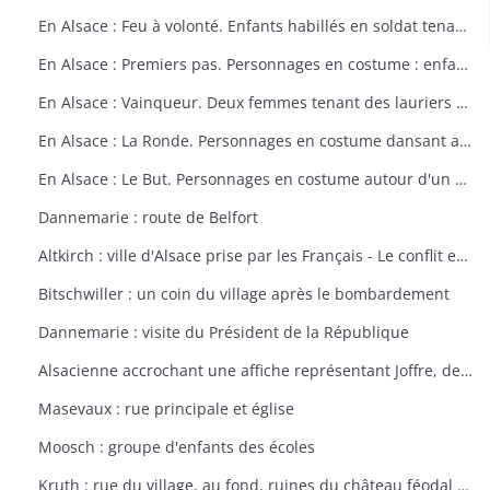
En Alsace : Feu à volonté. Enfants habillés en soldat tenant un fusil. Dessin par Delalain.
En Alsace : Premiers pas. Personnages en costume : enfant allant vers le drapeau français. Dessin par Delalain.
En Alsace : Vainqueur. Deux femmes tenant des lauriers et un homme en costume. Dessin par Delalain.
En Alsace : La Ronde. Personnages en costume dansant autour du drapeau français. Dessin par Delalain.
En Alsace : Le But. Personnages en costume autour d'un drapeau français. Dessin par Delalain
Dannemarie : route de Belfort
Altkirch : ville d'Alsace prise par les Français - Le conflit européen en 1914
Bitschwiller : un coin du village après le bombardement
Dannemarie : visite du Président de la République
Alsacienne accrochant une affiche représentant Joffre, dessin de Th. CROY
Masevaux : rue principale et église
Moosch : groupe d'enfants des écoles
Kruth : rue du village, au fond, ruines du château féodal de Wildenstein