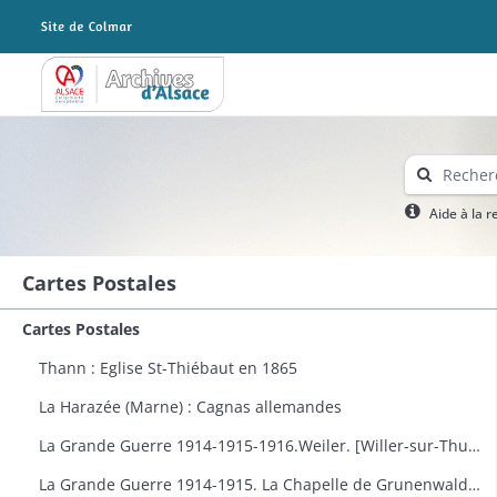
Archives Alsace - Colmar
Aide à la 
Cartes Postales
Cartes Postales
Thann : Eglise St-Thiébaut en 1865
La Harazée (Marne) : Cagnas allemandes
La Grande Guerre 1914-1915-1916.Weiler. [Willer-sur-Thur] : vue générale
La Grande Guerre 1914-1915. La Chapelle de Grunenwald près de Uderdersept habillés en soldat tenant un fusil. Dessin par Delalain.