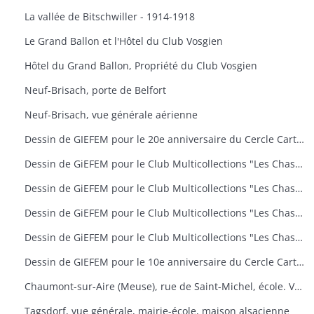
La vallée de Bitschwiller - 1914-1918
Le Grand Ballon et l'Hôtel du Club Vosgien
Hôtel du Grand Ballon, Propriété du Club Vosgien
Neuf-Brisach, porte de Belfort
Neuf-Brisach, vue générale aérienne
Dessin de GIEFEM pour le 20e anniversaire du Cercle Cartophile de Thann et de la Vallée de la Thur. 25-26 novembre 2006. carte n° 17
Dessin de GiEFEM pour le Club Multicollections "Les Chasseurs d'Images", Mulhouse. Carte n° 19 : "50 ans de carnaval à Mulhouse
Dessin de GiEFEM pour le Club Multicollections "Les Chasseurs d'Images", Mulhouse. Carte n° 20 : "L'univers de Tintin
Dessin de GiEFEM pour le Club Multicollections "Les Chasseurs d'Images", Mulhouse. Carte n° 17 : "Nounours a Cent ans
Dessin de GiEFEM pour le Club Multicollections "Les Chasseurs d'Images". Mulhouse. Carte n° 15
Dessin de GIEFEM pour le 10e anniversaire du Cercle Cartophile de Thann et de la Vallée de la Thur. Novembre 1997
Chaumont-sur-Aire (Meuse), rue de Saint-Michel, école. Vue d'une carte postale pour l'exposition de cartes postales anciennes (11 octobre 2009)
Tagsdorf, vue générale, mairie-école, maison alsacienne