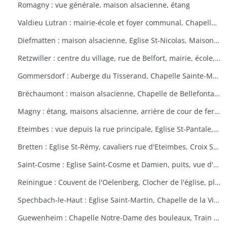
Romagny : vue générale, maison alsacienne, étang
Valdieu Lutran : mairie-école et foyer communal, Chapelle Notre Dame de la Pitié, calvaire, échelle d'écluses sens Valdieu-Retzwiller
Diefmatten : maison alsacienne, Eglise St-Nicolas, Maison natale Barthélémy Gross
Retzwiller : centre du village, rue de Belfort, mairie, école, décors floraux
Gommersdorf : Auberge du Tisserand, Chapelle Sainte-Marguerite, Calvaire rue des Tilleuls
Bréchaumont : maison alsacienne, Chapelle de Bellefontaine, rue de l'église, M.A.R.P.A. (Maison d'accueil rurale pour personne âgées)
Magny : étang, maisons alsacienne, arrière de cour de ferme
Eteimbes : vue depuis la rue principale, Eglise St-Pantale, maison alsacienne
Bretten : Eglise St-Rémy, cavaliers rue d'Eteimbes, Croix St-Eloi
Saint-Cosme : Eglise Saint-Cosme et Damien, puits, vue d'ensemble, ancien presbytère, mairie
Reiningue : Couvent de l'Oelenberg, Clocher de l'église, plan d'eau, cour de ferme
Spechbach-le-Haut : Eglise Saint-Martin, Chapelle de la Vierge, Christ du dimanche des rameaux sur l'âne, Vierge de la Pitié
Guewenheim : Chapelle Notre-Dame des bouleaux, Train de la Doller, lavoir, pierre borne, mur cimetière, Calvaire 1857 avec décorations florales