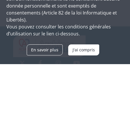
donnée personnelle et sont exemptés de
consentements (Article 82 de la loi Informatique et
Libertés).
Vous pouvez consulter les conditions générales
d’utilisation sur le lien ci-dessous.
En savoir plus
J'ai compris
Archives d'Alsace - Site de Colmar
Bâtiment M / Cité administrative
3, rue Fleischhauer
F-68026 COLMAR
(+33) 3 89 21 97 00
Nous contacter