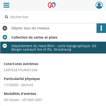
Ouvrir le menu déroulant
Archives Alsace - Colmar
Déplier
tous les niveaux
Collection de cartes et plans
Département du Haut-Rhin : carte topographique. Ed.
Berger-Levrault Vve et fils, Strasbourg
Cote/Cotes extrêmes
CARTESETPLANS1249
Particularité physique
1/150000 ; déchiré
Modalités d'entrées
AD Doubs - VE1669 2001