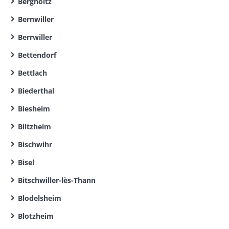
Bergholtz
Bernwiller
Berrwiller
Bettendorf
Bettlach
Biederthal
Biesheim
Biltzheim
Bischwihr
Bisel
Bitschwiller-lès-Thann
Blodelsheim
Blotzheim