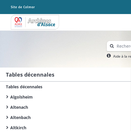
Archives Alsace - Colmar
Aide à la 
Tables décennales
Tables décennales
Algolsheim
Altenach
Altenbach
Altkirch