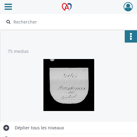
Ouvrir le menu déroulant
Archives Alsace - Colmar
75 medias
Déplier
tous les niveaux