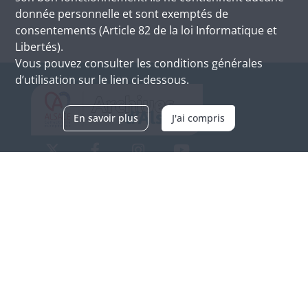
donnée personnelle et sont exemptés de
consentements (Article 82 de la loi Informatique et
Libertés).
Vous pouvez consulter les conditions générales
d’utilisation sur le lien ci-dessous.
En savoir plus
J'ai compris
Archives d'Alsace - Site de Colmar
Bâtiment M / Cité administrative
3, rue Fleischhauer
F-68026 COLMAR
(+33) 3 89 21 97 00
Nous contacter