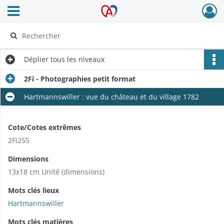
Ouvrir le menu déroulant
Archives Alsace - Colmar
Déplier
tous les niveaux
2Fi - Photographies petit format
Hartmannswiller : vue du château et du village 1782
Cote/Cotes extrêmes
2Fi255
Dimensions
13x18 cm Unité (dimensions)
Mots clés lieux
Hartmannswiller
Mots clés matières