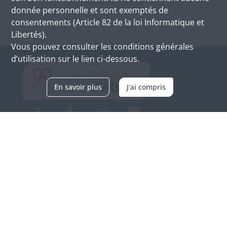
donnée personnelle et sont exemptés de
consentements (Article 82 de la loi Informatique et
Libertés).
Vous pouvez consulter les conditions générales
d’utilisation sur le lien ci-dessous.
En savoir plus
J'ai compris
Archives d'Alsace - Site de Colmar
Bâtiment M / Cité administrative
3, rue Fleischhauer
F-68026 COLMAR
(+33) 3 89 21 97 00
Nous contacter