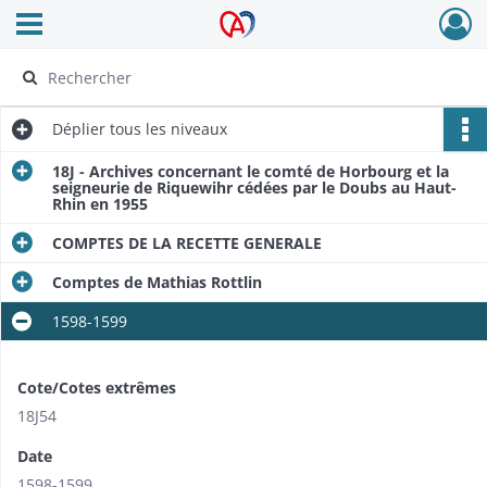
Ouvrir le menu déroulant
Archives Alsace - Colmar
Déplier
tous les niveaux
18J - Archives concernant le comté de Horbourg et la
seigneurie de Riquewihr cédées par le Doubs au Haut-
Rhin en 1955
COMPTES DE LA RECETTE GENERALE
Comptes de Mathias Rottlin
1598-1599
Cote/Cotes extrêmes
18J54
Date
1598-1599