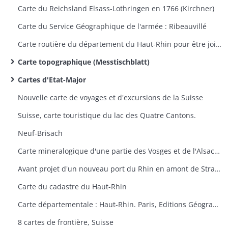
Carte du Reichsland Elsass-Lothringen en 1766 (Kirchner)
Carte du Service Géographique de l'armée : Ribeauvillé
Carte routière du département du Haut-Rhin pour être jointe au projet d'une route à ouvrir entre Saint-Maurice et Sewen
Carte topographique (Messtischblatt)
Cartes d'Etat-Major
Nouvelle carte de voyages et d'excursions de la Suisse
Suisse, carte touristique du lac des Quatre Cantons.
Neuf-Brisach
Carte mineralogique d'une partie des Vosges et de l'Alsace (Thann-Guebwiller, Colmar, Neuf-Brisach)
Avant projet d'un nouveau port du Rhin en amont de Strasbourg
Carte du cadastre du Haut-Rhin
Carte départementale : Haut-Rhin. Paris, Editions Géographiques André Lesot.
8 cartes de frontière, Suisse