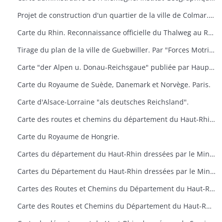
Projet de construction d'un quartier de la ville de Colmar. Dressé par l'architecte municipal
Carte du Rhin. Reconnaissance officielle du Thalweg au Rhin (Limite entre Nance et Bade). Service des Travaux du Rhin
Tirage du plan de la ville de Guebwiller. Par "Forces Motrices du haut-Rhin" secteur de Guebwiller
Carte "der Alpen u. Donau-Reichsgaue" publiée par Hauptvermessungsabteilung XIV im Wien.
Carte du Royaume de Suède, Danemark et Norvège. Paris.
Carte d'Alsace-Lorraine "als deutsches Reichsland".
Carte des routes et chemins du département du Haut-Rhin. Ponts et Chaussées. Situation en 1947.
Carte du Royaume de Hongrie.
Cartes du département du Haut-Rhin dressées par le Ministère de la Reconstruction et de l'Urbanisme
Cartes du Département du Haut-Rhin dressées par le Ministère de la Reconstruction et de l'Urbanisme
Cartes des Routes et Chemins du Département du Haut-Rhin. Situation en 1955 et 1957. Ponts et Chaussées
Carte des Routes et Chemins du Département du Haut-Rhin. Situation en 1955 et 1957. Ponts et Chaussées