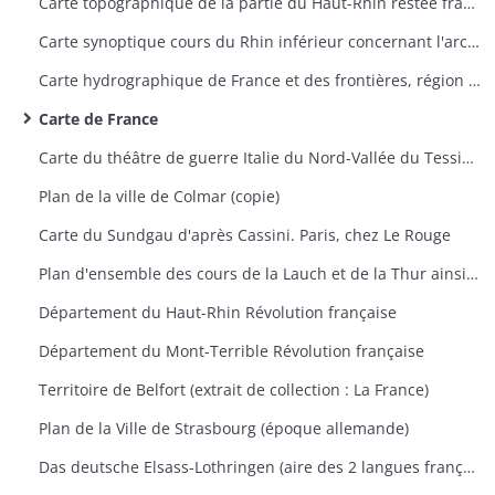
Carte topographique de la partie du Haut-Rhin restée française avec indication des travaux du siège de Belfort 1870-1871
Carte synoptique cours du Rhin inférieur concernant l'archevêché de Mayence, Trèves et Palatinat Rhénan
Carte hydrographique de France et des frontières, région de Saverne
Carte de France
Carte du théâtre de guerre Italie du Nord-Vallée du Tessin 1859
Plan de la ville de Colmar (copie)
Carte du Sundgau d'après Cassini. Paris, chez Le Rouge
Plan d'ensemble des cours de la Lauch et de la Thur ainsi que leurs dérivations
Département du Haut-Rhin Révolution française
Département du Mont-Terrible Révolution française
Territoire de Belfort (extrait de collection : La France)
Plan de la Ville de Strasbourg (époque allemande)
Das deutsche Elsass-Lothringen (aire des 2 langues française et allemande et aire des noms de famille à consonnance allemande et française)