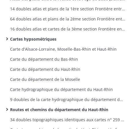
14 doubles atlas et plans de la 1ère section Frontière entre la France et la Prusse - plans 1 à 9
64 doubles atlas et plans de la 2ème section Frontière entre la France et la Bavière - plans 1 à 60
16 doubles atlas et cartes de la 3ème section Frontière entre la France et le Pays de Bade - plans 1 à 12
Cartes hypsométriques
Carte d'Alsace-Lorraine, Moselle-Bas-Rhin et Haut-Rhin
Carte du département du Bas-Rhin
Carte du département du Haut-Rhin
Carte du département de la Moselle
Carte hydrographique du département du Haut-Rhin
9 doubles de la carte hydrographique du département du Haut-Rhin
Routes et chemins du département du Haut-Rhin
34 doubles topographiques identiques aux cartes n° 259 à 298