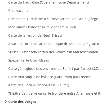
Carte du Haut-Rhin (Oberrheinische Departement)
Cote vacante
Combat de Turckheim (Le Chevalier de Beauvrain, géographie ordinaire du Roi)
Monialium Ebstorfensium Mappam Mundi
Carte de la région de Neuf-Brisach
Alsace et Lorraine carte historique dressée par J.P. Jean (Lieutenant)
Suisse, Distanzen-Karten der Schweiz in Marschstunden
Spezial Karte Ober-Elsass
Carte géologique des environs de Belfort par Parisot (S.Z. Montbéliard)
Carte touristique de l'Alsace (Haut-Rhin) par Lorenz
Karte des Bezirks Ober-Elsass (Reuter)
Théâtre de guerre ou carte frontière entre Allemagne et France (Vienne et Mayence)
Carte des Vosges