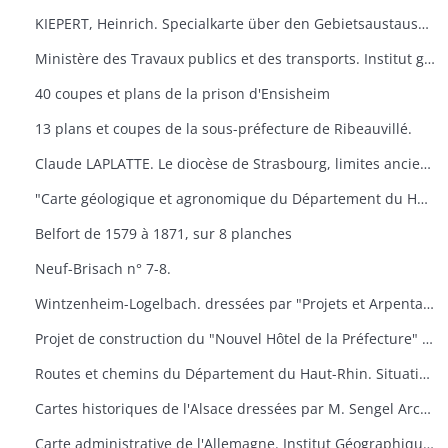
KIEPERT, Heinrich. Specialkarte über den Gebietsaustausch an der deutsch-französischen. Grenze nach dem Friedensvertrag von Frankfurt. Berlin, Reuier.
Ministère des Travaux publics et des transports. Institut géographique national. Cartes de Huningue n° 1 et 5.
40 coupes et plans de la prison d'Ensisheim
13 plans et coupes de la sous-préfecture de Ribeauvillé.
Claude LAPLATTE. Le diocèse de Strasbourg, limites anciennes, limites actuelles. Strasbourg
"Carte géologique et agronomique du Département du Haut-Rhin"
Belfort de 1579 à 1871, sur 8 planches
Neuf-Brisach n° 7-8.
Wintzenheim-Logelbach. dressées par "Projets et Arpentages". Albert Klein​
Projet de construction du "Nouvel Hôtel de la Préfecture" à Colmar. dressées par l'architecte du Département.
Routes et chemins du Département du Haut-Rhin. Situation en 1957. Dressées par "Ponts et Chaussées"
Cartes historiques de l'Alsace dressées par M. Sengel Archives Départementales.
Carte administrative de l'Allemagne. Institut Géographique National