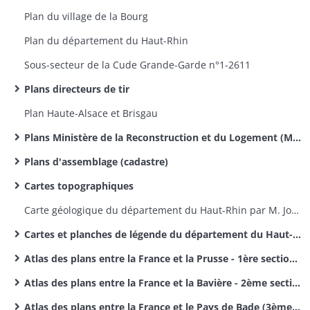
Plan du village de la Bourg
Plan du département du Haut-Rhin
Sous-secteur de la Cude Grande-Garde n°1-2611​
Plans directeurs de tir
Plan Haute-Alsace et Brisgau
Plans Ministère de la Reconstruction et du Logement (MRL)
Plans d'assemblage (cadastre)
Cartes topographiques
Carte géologique du département du Haut-Rhin par M. Jos. Koechlin-Schlumberger
Cartes et planches de légende du département du Haut-Rhin par M. Jos. Koechlin-Schlumberger
Atlas des plans entre la France et la Prusse - 1ère section des délimitations des frontières entre la France et l'Allemagne
Atlas des plans entre la France et la Bavière - 2ème section des délimitations entre la France et l'Allemagne
Atlas des plans entre la France et le Pays de Bade (3ème section des délimitations de frontières entre la France et l'Allemagne