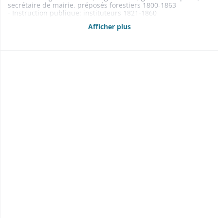
secrétaire de mairie, préposés forestiers 1800-1863
- Instruction publique: instituteurs 1821-1860
- Culte: desservant, revenus de la fabrique 1805-1867
Afficher plus
- Aide aux indigents: distribution de soupe, ateliers de charité
1829-1857
- Contentieux 1801-1842