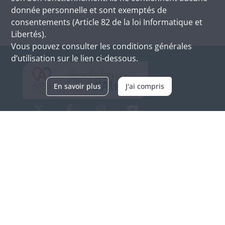
donnée personnelle et sont exemptés de
consentements (Article 82 de la loi Informatique et
Libertés).
Vous pouvez consulter les conditions générales
d’utilisation sur le lien ci-dessous.
En savoir plus
J'ai compris
Archives d'Alsace - Site de Colmar
Bâtiment M / Cité administrative
3, rue Fleischhauer
F-68026 COLMAR
(+33) 3 89 21 97 00
Nous contacter