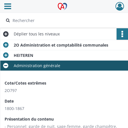
Ouvrir le menu déroulant
Archives Alsace - Colmar
Déplier
tous les niveaux
2O Administration et comptabilité communales
HEITEREN
Administration générale
Cote/Cotes extrêmes
2O797
Date
1800-1867
Présentation du contenu
- Personnel: garde de nuit, sage-femme, garde champêtre,