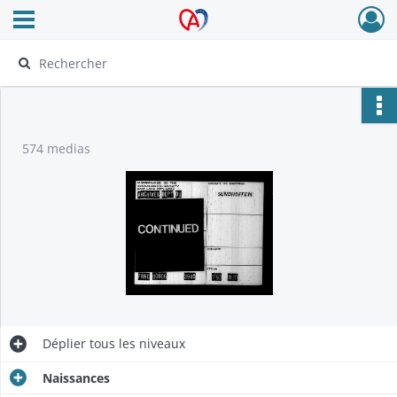
Ouvrir le menu déroulant
Archives Alsace - Colmar
574 medias
Déplier
tous les niveaux
Naissances