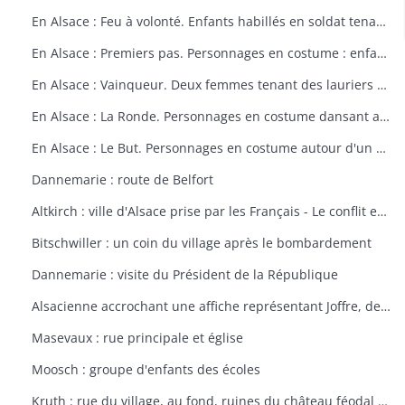
En Alsace : Feu à volonté. Enfants habillés en soldat tenant un fusil. Dessin par Delalain.
En Alsace : Premiers pas. Personnages en costume : enfant allant vers le drapeau français. Dessin par Delalain.
En Alsace : Vainqueur. Deux femmes tenant des lauriers et un homme en costume. Dessin par Delalain.
En Alsace : La Ronde. Personnages en costume dansant autour du drapeau français. Dessin par Delalain.
En Alsace : Le But. Personnages en costume autour d'un drapeau français. Dessin par Delalain
Dannemarie : route de Belfort
Altkirch : ville d'Alsace prise par les Français - Le conflit européen en 1914
Bitschwiller : un coin du village après le bombardement
Dannemarie : visite du Président de la République
Alsacienne accrochant une affiche représentant Joffre, dessin de Th. CROY
Masevaux : rue principale et église
Moosch : groupe d'enfants des écoles
Kruth : rue du village, au fond, ruines du château féodal de Wildenstein