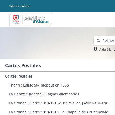
Archives Alsace - Colmar
Aide à la 
Cartes Postales
Cartes Postales
Thann : Eglise St-Thiébaut en 1865
La Harazée (Marne) : Cagnas allemandes
La Grande Guerre 1914-1915-1916.Weiler. [Willer-sur-Thur] : vue générale
La Grande Guerre 1914-1915. La Chapelle de Grunenwald près de Uderdersept habillés en soldat tenant un fusil. Dessin par Delalain.