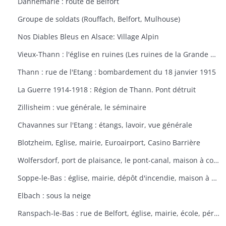
Dannemarie : route de Belfort
Groupe de soldats (Rouffach, Belfort, Mulhouse)
Nos Diables Bleus en Alsace: Village Alpin
Vieux-Thann : l'église en ruines (Les ruines de la Grande Guerre)
Thann : rue de l'Etang : bombardement du 18 janvier 1915
La Guerre 1914-1918 : Région de Thann. Pont détruit
Zillisheim : vue générale, le séminaire
Chavannes sur l'Etang : étangs, lavoir, vue générale
Blotzheim, Eglise, mairie, Euroairport, Casino Barrière
Wolfersdorf, port de plaisance, le pont-canal, maison à colombages
Soppe-le-Bas : église, mairie, dépôt d'incendie, maison à colombages
Elbach : sous la neige
Ranspach-le-Bas : rue de Belfort, église, mairie, école, périscolaire, platanes plantés sous Napoléon