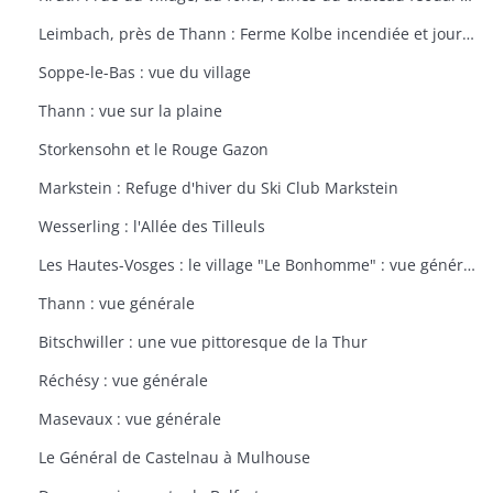
Leimbach, près de Thann : Ferme Kolbe incendiée et journellement bombardée avec les dépendances en ruines
Soppe-le-Bas : vue du village
Thann : vue sur la plaine
Storkensohn et le Rouge Gazon
Markstein : Refuge d'hiver du Ski Club Markstein
Wesserling : l'Allée des Tilleuls
Les Hautes-Vosges : le village "Le Bonhomme" : vue générale
Thann : vue générale
Bitschwiller : une vue pittoresque de la Thur
Réchésy : vue générale
Masevaux : vue générale
Le Général de Castelnau à Mulhouse