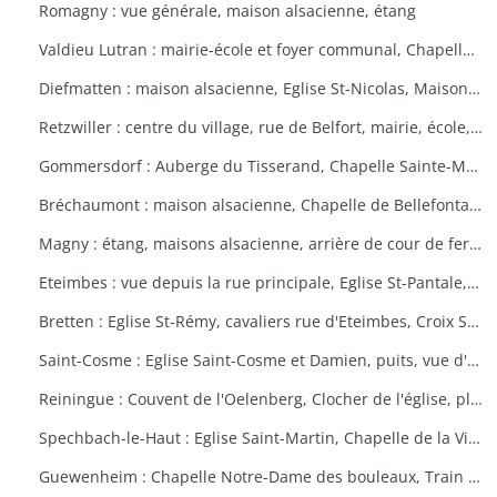
Romagny : vue générale, maison alsacienne, étang
Valdieu Lutran : mairie-école et foyer communal, Chapelle Notre Dame de la Pitié, calvaire, échelle d'écluses sens Valdieu-Retzwiller
Diefmatten : maison alsacienne, Eglise St-Nicolas, Maison natale Barthélémy Gross
Retzwiller : centre du village, rue de Belfort, mairie, école, décors floraux
Gommersdorf : Auberge du Tisserand, Chapelle Sainte-Marguerite, Calvaire rue des Tilleuls
Bréchaumont : maison alsacienne, Chapelle de Bellefontaine, rue de l'église, M.A.R.P.A. (Maison d'accueil rurale pour personne âgées)
Magny : étang, maisons alsacienne, arrière de cour de ferme
Eteimbes : vue depuis la rue principale, Eglise St-Pantale, maison alsacienne
Bretten : Eglise St-Rémy, cavaliers rue d'Eteimbes, Croix St-Eloi
Saint-Cosme : Eglise Saint-Cosme et Damien, puits, vue d'ensemble, ancien presbytère, mairie
Reiningue : Couvent de l'Oelenberg, Clocher de l'église, plan d'eau, cour de ferme
Spechbach-le-Haut : Eglise Saint-Martin, Chapelle de la Vierge, Christ du dimanche des rameaux sur l'âne, Vierge de la Pitié
Guewenheim : Chapelle Notre-Dame des bouleaux, Train de la Doller, lavoir, pierre borne, mur cimetière, Calvaire 1857 avec décorations florales