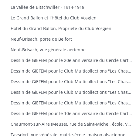
La vallée de Bitschwiller - 1914-1918
Le Grand Ballon et l'Hôtel du Club Vosgien
Hôtel du Grand Ballon, Propriété du Club Vosgien
Neuf-Brisach, porte de Belfort
Neuf-Brisach, vue générale aérienne
Dessin de GIEFEM pour le 20e anniversaire du Cercle Cartophile de Thann et de la Vallée de la Thur. 25-26 novembre 2006. carte n° 17
Dessin de GiEFEM pour le Club Multicollections "Les Chasseurs d'Images", Mulhouse. Carte n° 19 : "50 ans de carnaval à Mulhouse
Dessin de GiEFEM pour le Club Multicollections "Les Chasseurs d'Images", Mulhouse. Carte n° 20 : "L'univers de Tintin
Dessin de GiEFEM pour le Club Multicollections "Les Chasseurs d'Images", Mulhouse. Carte n° 17 : "Nounours a Cent ans
Dessin de GiEFEM pour le Club Multicollections "Les Chasseurs d'Images". Mulhouse. Carte n° 15
Dessin de GIEFEM pour le 10e anniversaire du Cercle Cartophile de Thann et de la Vallée de la Thur. Novembre 1997
Chaumont-sur-Aire (Meuse), rue de Saint-Michel, école. Vue d'une carte postale pour l'exposition de cartes postales anciennes (11 octobre 2009)
Tagsdorf, vue générale, mairie-école, maison alsacienne