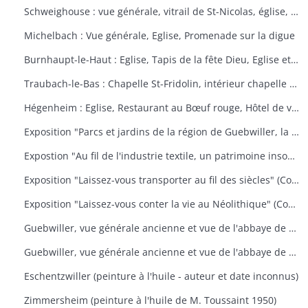
Schweighouse : vue générale, vitrail de St-Nicolas, église, la Doller
Michelbach : Vue générale, Eglise, Promenade sur la digue
Burnhaupt-le-Haut : Eglise, Tapis de la fête Dieu, Eglise et école, Office de la fête Dieu
Traubach-le-Bas : Chapelle St-Fridolin, intérieur chapelle et tableau, Ecole, rue principale
Hégenheim : Eglise, Restaurant au Bœuf rouge, Hôtel de ville, décors floraux
Exposition "Parcs et jardins de la région de Guebwiller, la culture d'un patrimoine florissant" (Communauté de Communes de la Région de Guebwiller, du 15 octobre 2010 au 31 janvier 2011)
Expostion "Au fil de l'industrie textile, un patrimoine insoupçonné" (Communauté de Communes de la Région de Guebwiller, du 11 septembre au 30 octobre 2009)
Exposition "Laissez-vous transporter au fil des siècles" (Communauté de Communes de la Région de Guebwiller, du 26 octobre 2012 au 19 janvier 2013)
Exposition "Laissez-vous conter la vie au Néolithique" (Communauté de Communes de la Région de Guebwiller, du 14 octobre 2011 au 26 janvier 2012)
Guebwiller, vue générale ancienne et vue de l'abbaye de Murbach.
Guebwiller, vue générale ancienne et vue de l'abbaye de Murbach.
Eschentzwiller (peinture à l'huile - auteur et date inconnus)
Zimmersheim (peinture à l'huile de M. Toussaint 1950)