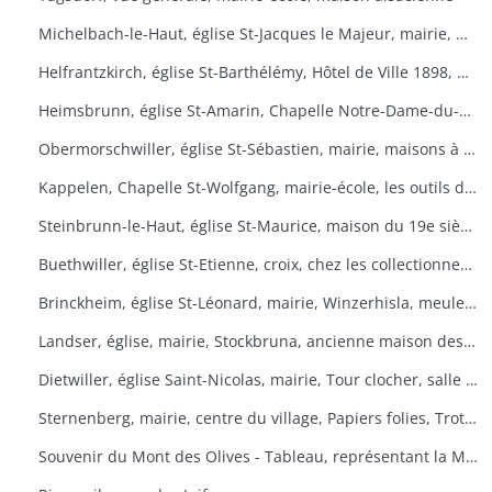
Michelbach-le-Haut, église St-Jacques le Majeur, mairie, maison 1832, fontaine, fête du pain
Helfrantzkirch, église St-Barthélémy, Hôtel de Ville 1898, maison alsacienne
Heimsbrunn, église St-Amarin, Chapelle Notre-Dame-du-Chêne, Maison Ste-Anne, mairie
Obermorschwiller, église St-Sébastien, mairie, maisons à colombages
Kappelen, Chapelle St-Wolfgang, mairie-école, les outils d'antan, chez le collectionneur de tracteurs
Steinbrunn-le-Haut, église St-Maurice, maison du 19e siècle, vue générale
Buethwiller, église St-Etienne, croix, chez les collectionneurs
Brinckheim, église St-Léonard, mairie, Winzerhisla, meule 1597, moulin
Landser, église, mairie, Stockbruna, ancienne maison des sœurs, Monastère St-Alphonse
Dietwiller, église Saint-Nicolas, mairie, Tour clocher, salle des fêtes
Sternenberg, mairie, centre du village, Papiers folies, Trotta Hisla
Souvenir du Mont des Olives - Tableau, représentant la Mort, à l'entrée du dortoir peint par Père M. Joseph (Baron de Géramb, général autrichien, mort en 1848 comme procurateur des Trappistes).