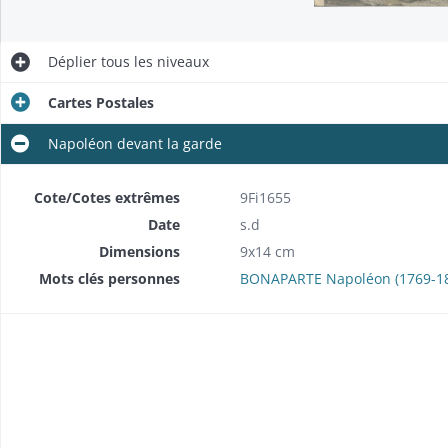
Déplier
tous les niveaux
Cartes Postales
Napoléon devant la garde
Cote/Cotes extrêmes
9Fi1655
Date
s.d
Dimensions
9x14 cm
Mots clés personnes
BONAPARTE Napoléon (1769-182