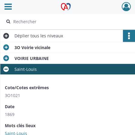
Ouvrir le menu déroulant
Archives Alsace - Colmar
Déplier
tous les niveaux
3O Voirie vicinale
VOIRIE URBAINE
Saint-Louis
Cote/Cotes extrêmes
3O1021
Date
1869
Mots clés lieux
Saint-Louis