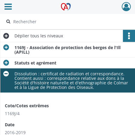
Ouvrir le menu déroulant
Archives Alsace - Colmar
Déplier
tous les niveaux
1169J - Association de protection des berges de l'Ill
(APILL)
Statuts et agrément
Dissolution : certificat de radiation et correspondance.
Contient aussi : correspondance relative aux dons à la
Société d'histoire naturelle et d'ethnographie de Colmar
et à la Ligue de Protection des Oiseaux.
Cote/Cotes extrêmes
1169J/4
Date
2016-2019