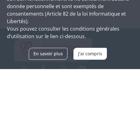
donnée personnelle et sont exemptés de
consentements (Article 82 de la loi Informatique et
Libertés).
Vous pouvez consulter les conditions générales
d’utilisation sur le lien ci-dessous.
En savoir plus
J'ai compris
Archives d'Alsace - Site de Colmar
Bâtiment M / Cité administrative
3, rue Fleischhauer
F-68026 COLMAR
(+33) 3 89 21 97 00
Nous contacter