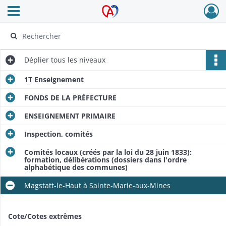
Ouvrir le menu déroulant
Archives Alsace - Colmar
Déplier
tous les niveaux
1T Enseignement
FONDS DE LA PRÉFECTURE
ENSEIGNEMENT PRIMAIRE
Inspection, comités
Comités locaux (créés par la loi du 28 juin 1833):
formation, délibérations (dossiers dans l'ordre
alphabétique des communes)
Magstatt-le-Haut à Sainte-Marie-aux-Mines
Cote/Cotes extrêmes