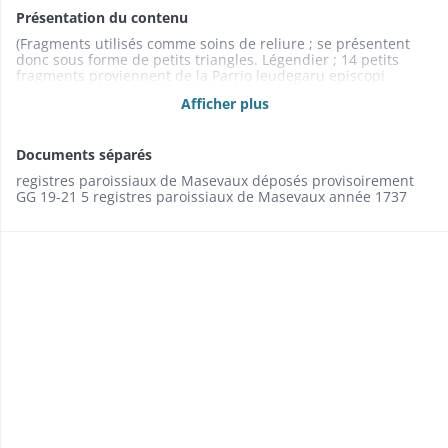
Présentation du contenu
(Fragments utilisés comme soins de reliure ; se présentent
donc sous forme de petits triangles. Légendier ; 14 petits
fragments proviennent de la Parrio leudegaru episcopi
Augustodunensis prima (scriptores rerum merovingicarum, t.
Afficher plus
V, p.282-322, chap. 1, 2, 3, 4, 30, 31 et 32 ; les 5 autres
fragments du même légendier ne sont pas identifiés. Initiales
ornée rouge et bleue (détaché en juin 1972)
Documents séparés
registres paroissiaux de Masevaux déposés provisoirement
GG 19-21 5 registres paroissiaux de Masevaux année 1737