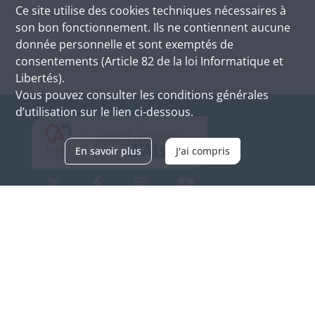
Ce site utilise des
cookies
techniques nécessaires à
son bon fonctionnement. Ils ne contiennent aucune
donnée personnelle et sont exemptés de
consentements (Article 82 de la loi Informatique et
Libertés).
Vous pouvez consulter les conditions générales
d’utilisation sur le lien ci-dessous.
En savoir plus
J'ai compris
Archives d'Alsace - Site de Colmar
Bâtiment M / Cité administrative
3, rue Fleischhauer
F-68026 COLMAR
(+33) 3 89 21 97 00