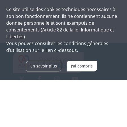
Ce site utilise des
cookies
techniques nécessaires à
son bon fonctionnement. Ils ne contiennent aucune
donnée personnelle et sont exemptés de
consentements (Article 82 de la loi Informatique et
Libertés).
Vous pouvez consulter les conditions générales
d’utilisation sur le lien ci-dessous.
En savoir plus
J'ai compris
Archives d'Alsace - Site de Colmar
Bâtiment M / Cité administrative
3, rue Fleischhauer
F-68026 COLMAR
(+33) 3 89 21 97 00