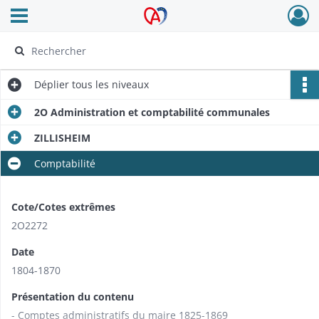
Ouvrir le menu déroulant
Archives Alsace - Colmar
Déplier
tous les niveaux
2O Administration et comptabilité communales
ZILLISHEIM
Comptabilité
Cote/Cotes extrêmes
2O2272
Date
1804-1870
Présentation du contenu
- Comptes administratifs du maire 1825-1869