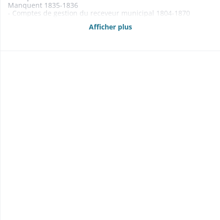
Manquent 1835-1836
- Comptes de gestion du receveur municipal 1804-1870
Manquent 1815-1823
Afficher plus
- Budgets 1861-1869
1812: cf. école