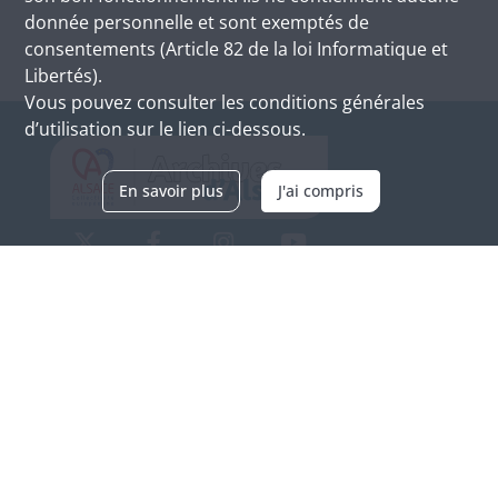
donnée personnelle et sont exemptés de
consentements (Article 82 de la loi Informatique et
Libertés).
Vous pouvez consulter les conditions générales
d’utilisation sur le lien ci-dessous.
En savoir plus
J'ai compris
Archives d'Alsace - Site de Colmar
Bâtiment M / Cité administrative
3, rue Fleischhauer
F-68026 COLMAR
(+33) 3 89 21 97 00
Nous contacter