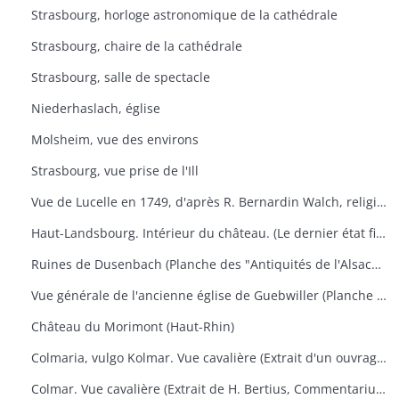
Strasbourg, horloge astronomique de la cathédrale
Strasbourg, chaire de la cathédrale
Strasbourg, salle de spectacle
Niederhaslach, église
Molsheim, vue des environs
Strasbourg, vue prise de l'Ill
Vue de Lucelle en 1749, d'après R. Bernardin Walch, religieux de ce monastère
Haut-Landsbourg. Intérieur du château. (Le dernier état figure dans les "Antiquités de l'Alsace" de Golbéry, pl. 14)
Ruines de Dusenbach (Planche des "Antiquités de l'Alsace" de Golbéry, n° 5
Vue générale de l'ancienne église de Guebwiller (Planche des "Antiquités de l'Alsace" de Golbéry, n° 27
Château du Morimont (Haut-Rhin)
Colmaria, vulgo Kolmar. Vue cavalière (Extrait d'un ouvrage de géographie de Braun u. Hogenberg, vers 1575). Texte français au verso.
Colmar. Vue cavalière (Extrait de H. Bertius, Commentarium Rerum Germanicarum, liber III, p. 500. Amsterdam 1616). Texte latin