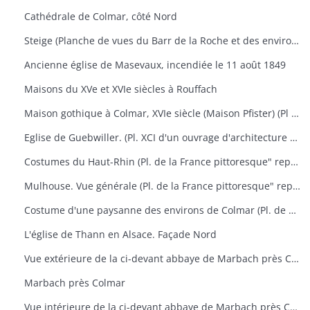
Cathédrale de Colmar, côté Nord
Steige (Planche de vues du Barr de la Roche et des environs)
Ancienne église de Masevaux, incendiée le 11 août 1849
Maisons du XVe et XVIe siècles à Rouffach
Maison gothique à Colmar, XVIe siècle (Maison Pfister) (Pl XCV d'un ouvrage d'architecture représentant aussi le portail des chartreux à Dijon, la chapelle de Pagny-le-Château et le manoir St-Ouen près Château Gontier
Eglise de Guebwiller. (Pl. XCI d'un ouvrage d'architecture représentant aussi l'église de Rosheim)
Costumes du Haut-Rhin (Pl. de la France pittoresque" représentant aussi Ferrette, vue générale de la ville et du château)
Mulhouse. Vue générale (Pl. de la France pittoresque" représentant aussi des portraits de Rapp et de Lefebre) + 1 photographie
Costume d'une paysanne des environs de Colmar (Pl. de Costumes de divers pays" n° 51) + 1 photographie
L'église de Thann en Alsace. Façade Nord
Vue extérieure de la ci-devant abbaye de Marbach près Colmar
Marbach près Colmar
Vue intérieure de la ci-devant abbaye de Marbach près Colmar