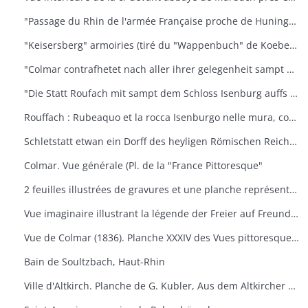
"Passage du Rhin de l'armée Française proche de Huninguen et la rencontre qu'elle eut ensuite avec celle de l'Empereur, arrivé le 14 octobre 1702 après midi"
"Keisersberg" armoiries (tiré du "Wappenbuch" de Koebel, Jiii, 1545). Au v° Ratisbonne
"Colmar contrafhetet nach aller ihrer gelegenheit sampt umbligenden landschafft" Vue cavalière. (Extr. de la "Cosmographie universelle" de S. Munster, III. Buch", von dem Teüschen land" DCLII-DCLIII, 1548). Texte all. an v°
"Die Statt Roufach mit sampt dem Schloss Isenburg auffs fleissigest nach jetsiger Gelegenheit contrafehtet" Vue cavalière (Extr. de la "Cosmographie universelle" de S. Munster, III. Buch", von dem Teüschen land" DCLIIII- delv, 1548). Texte all. an v°
Rouffach : Rubeaquo et la rocca Isenburgo nelle mura, come si trova à nostra età veramente espressa. Vue cavalière. (Ext. De la Cosmographie universelle de S. Munster, Lib. III Della Germania, p. 504-505. Texte italien an v°
Schletstatt etwan ein Dorff des heyligen Römischen Reichs : aber jetzt ein zieliehe Statt. (Extr. de la "Cosmographie universelle" de S. Munster, III. Buch", von dem Teüschen land" DCLII-DCLIII, 1548) Texte all. An v°
Colmar. Vue générale (Pl. de la "France Pittoresque"
2 feuilles illustrées de gravures et une planche représentant le Hugstein près de Guebwiller (haut-Rhin), entrée principale. Elles doivent faire partie d'un ouvrage général sur le Hugstein
Vue imaginaire illustrant la légende der Freier auf Freundstein
Vue de Colmar (1836). Planche XXXIV des Vues pittoresques de Rothmuller
Bain de Soultzbach, Haut-Rhin
Ville d'Altkirch. Planche de G. Kubler, Aus dem Altkircher Archiv (1912)