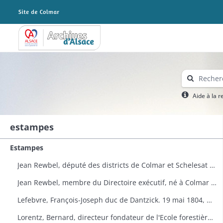
Archives Alsace - Colmar
Aide à la 
estampes
Estampes
Jean Rewbel, député des districts de Colmar et Schelesat à l'Assemblée nationale en 1789. Portrait
Jean Rewbel, membre du Directoire exécutif, né à Colmar en 1746. Portrait
Lefebvre, François-Joseph duc de Dantzick. 19 mai 1804, maréchal de France. Portrait (Planche de la Galerie historique de Versailles n° 1539)
Lorentz, Bernard, directeur fondateur de l'Ecole forestière à Nancy. Portrait