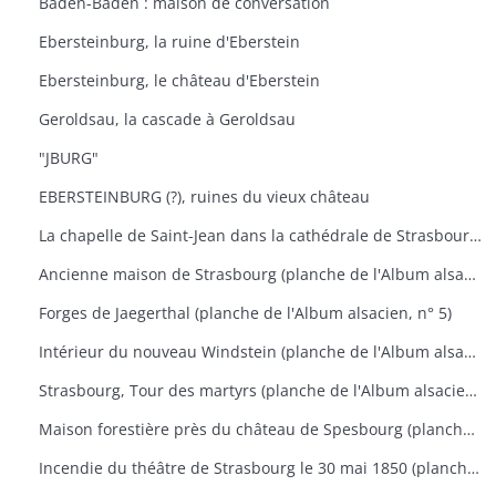
Baden-Baden : maison de conversation
Ebersteinburg, la ruine d'Eberstein
Ebersteinburg, le château d'Eberstein
Geroldsau, la cascade à Geroldsau
"JBURG"
EBERSTEINBURG (?), ruines du vieux château
La chapelle de Saint-Jean dans la cathédrale de Strasbourg (planche de l'Album alsacien, n° 3)
Ancienne maison de Strasbourg (planche de l'Album alsacien, n° 4)
Forges de Jaegerthal (planche de l'Album alsacien, n° 5)
Intérieur du nouveau Windstein (planche de l'Album alsacien, n° 13)
Strasbourg, Tour des martyrs (planche de l'Album alsacien, n° 17)
Maison forestière près du château de Spesbourg (planche de l'Album alsacien, n° 18)
Incendie du théâtre de Strasbourg le 30 mai 1850 (planche de l'Album alsacien, n° 29)