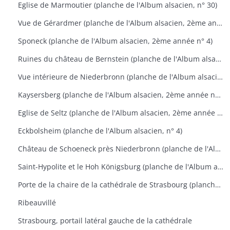
Eglise de Marmoutier (planche de l'Album alsacien, n° 30)
Vue de Gérardmer (planche de l'Album alsacien, 2ème année n°1)
Sponeck (planche de l'Album alsacien, 2ème année n° 4)
Ruines du château de Bernstein (planche de l'Album alsacien, 2ème année n° 9)
Vue intérieure de Niederbronn (planche de l'Album alsacien, 2ème année n° 11)
Kaysersberg (planche de l'Album alsacien, 2ème année n° 17)
Eglise de Seltz (planche de l'Album alsacien, 2ème année n° 24)
Eckbolsheim (planche de l'Album alsacien, n° 4)
Château de Schoeneck près Niederbronn (planche de l'Album alsacien, n° 4)
Saint-Hypolite et le Hoh Königsburg (planche de l'Album alsacien, n° 22)
Porte de la chaire de la cathédrale de Strasbourg (planche de l'Album alsacien, n° 28)
Ribeauvillé
Strasbourg, portail latéral gauche de la cathédrale