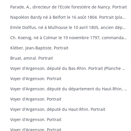
Parade, A., directeur de l'Ecole forestière de Nancy. Portrait
Napoléon Bardy né à Belfort le 16 août 1804. Portrait (planche de la Galerie des représentants du peuple, 1848)
Emile Dollfus, né à Mulhouse le 10 avril 1805, ancien député. Portrait (planche de la Galerie des représentants du peuple, 1848)
Ch. Koenig, né à Colmar le 19 novembre 1797, commandant de la Garde nationale de Colmar. Portrait (planche de la Galerie des représentants du peuple, 1848)
Kléber, Jean-Baptiste. Portrait
Bruat, amiral. Portrait
Voyer d'Argenson, député du Bas-Rhin. Portrait (Planche des Défenseurs des prévenus d'avril)
Voyer d'Argenson. Portrait
Voyer d'Argenson, député du département du Haut-Rhin, élu en 1817. Portrait
Voyer d'Argenson. Portrait
Voyer d'Argenson, député du Haut-Rhin. Portrait
Voyer d'Argenson. Portrait
Voyer d'Argenson. Portrait