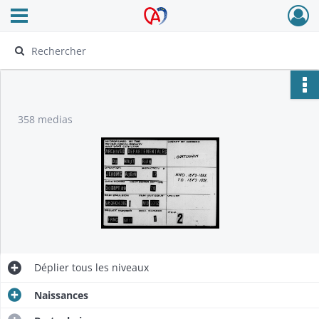
Ouvrir le menu déroulant
Archives Alsace - Colmar
358 medias
Déplier
tous les niveaux
Naissances