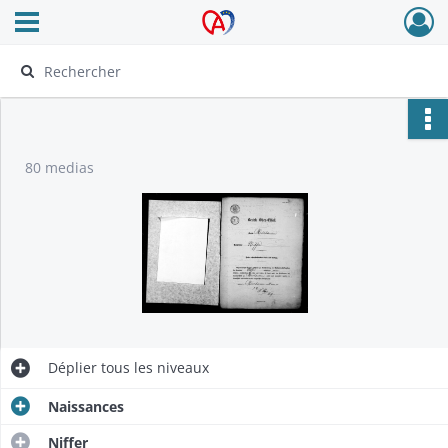
Ouvrir le menu déroulant
Archives Alsace - Colmar
80 medias
Déplier
tous les niveaux
Naissances
Niffer