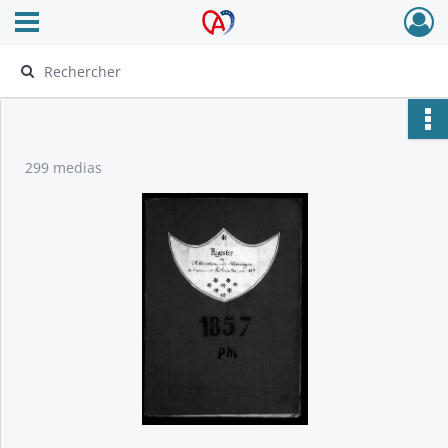
Ouvrir le menu déroulant
Archives Alsace - Colmar
299 medias