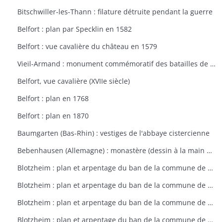
Bitschwiller-les-Thann : filature détruite pendant la guerre
Belfort : plan par Specklin en 1582
Belfort : vue cavalière du château en 1579
Vieil-Armand : monument commémoratif des batailles de la 1ère guerre mondiale
Belfort, vue cavalière (XVIIe siècle)
Belfort : plan en 1768
Belfort : plan en 1870
Baumgarten (Bas-Rhin) : vestiges de l'abbaye cistercienne
Bebenhausen (Allemagne) : monastère (dessin à la main de 1683)
Blotzheim : plan et arpentage du ban de la commune de Blotzheim (plan dressé sur ordre de l'intendant vers 1765)
Blotzheim : plan et arpentage du ban de la commune de Blotzheim (plan dressé sur ordre de l'intendant vers 1765)
Blotzheim : plan et arpentage du ban de la commune de Blotzheim (plan dressé sur ordre de l'intendant vers 1765)
Blotzheim : plan et arpentage du ban de la commune de Blotzheim (plan dressé sur ordre de l'intendant vers 1765)