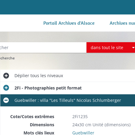
Portail Archives d'Alsace
Archives nu
dans tout le site
recherche
Déplier
tous les niveaux
2Fi - Photographies petit format
Guebwiller : villa "Les Tilleuls" Nicolas Schlumberger
Cote/Cotes extrêmes
2Fi1235
Dimensions
24x30 cm Unité (dimensions)
Mots clés lieux
Guebwiller