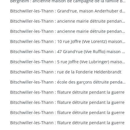
Bergheim : ancienne maison de campagne de la famille Bourste, actuellement hospice municipal
Bitschwiller-les-Thann : Grand'rue, maison Anderhuber détruite pendant la guerre
Bitschwiller-les-Thann : ancienne mairie détruite pendant la guerre
Bitschwiller-les-Thann : ancienne mairie détruite pendant la guerre
Bitschwiller-les-Thann : 10 rue Joffre (Vve Lorentz) maison détruite pendant la guerre
Bitschwiller-les-Thann : 47 Grand'rue (Vve Ruffio) maison détruite pendant la guerre
Bitschwiller-les-Thann : 5 rue Joffre (Vve Lubringer) maison détruite pendant la guerre
Bitschwiller-les-Thann : rue de la Fonderie Heldenbrandt
Bitschwiller-les-Thann : école des garçons détruite pendant la guerre
Bitschwiller-les-Thann : filature détruite pendant la guerre
Bitschwiller-les-Thann : filature détruite pendant la guerre
Bitschwiller-les-Thann : filature détruite pendant la guerre
Bitschwiller-les-Thann : filature détruite pendant la guerre