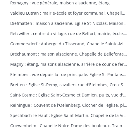
Romagny : vue générale, maison alsacienne, étang
Valdieu Lutran : mairie-école et foyer communal, Chapelle Notre Dame de la Pitié, calvaire, échelle d'écluses sens Valdieu-Retzwiller
Diefmatten : maison alsacienne, Eglise St-Nicolas, Maison natale Barthélémy Gross
Retzwiller : centre du village, rue de Belfort, mairie, école, décors floraux
Gommersdorf : Auberge du Tisserand, Chapelle Sainte-Marguerite, Calvaire rue des Tilleuls
Bréchaumont : maison alsacienne, Chapelle de Bellefontaine, rue de l'église, M.A.R.P.A. (Maison d'accueil rurale pour personne âgées)
Magny : étang, maisons alsacienne, arrière de cour de ferme
Eteimbes : vue depuis la rue principale, Eglise St-Pantale, maison alsacienne
Bretten : Eglise St-Rémy, cavaliers rue d'Eteimbes, Croix St-Eloi
Saint-Cosme : Eglise Saint-Cosme et Damien, puits, vue d'ensemble, ancien presbytère, mairie
Reiningue : Couvent de l'Oelenberg, Clocher de l'église, plan d'eau, cour de ferme
Spechbach-le-Haut : Eglise Saint-Martin, Chapelle de la Vierge, Christ du dimanche des rameaux sur l'âne, Vierge de la Pitié
Guewenheim : Chapelle Notre-Dame des bouleaux, Train de la Doller, lavoir, pierre borne, mur cimetière, Calvaire 1857 avec décorations florales