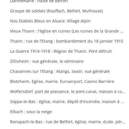
Dannemarie : route de Belfort
Groupe de soldats (Rouffach, Belfort, Mulhouse)
Nos Diables Bleus en Alsace: Village Alpin
Vieux-Thann : l'église en ruines (Les ruines de la Grande Guerre)
Thann : rue de l'Etang : bombardement du 18 janvier 1915
La Guerre 1914-1918 : Région de Thann. Pont détruit
Zillisheim : vue générale, le séminaire
Chavannes sur l'Etang : étangs, lavoir, vue générale
Blotzheim, Eglise, mairie, Euroairport, Casino Barrière
Wolfersdorf, port de plaisance, le pont-canal, maison à colombages
Soppe-le-Bas : église, mairie, dépôt d'incendie, maison à colombages
Elbach : sous la neige
Ranspach-le-Bas : rue de Belfort, église, mairie, école, périscolaire, platanes plantés sous Napoléon