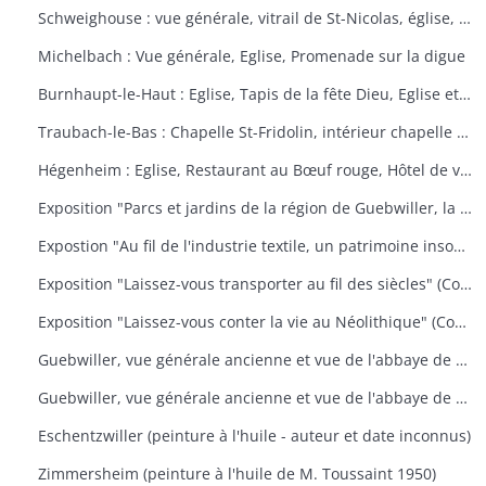
Schweighouse : vue générale, vitrail de St-Nicolas, église, la Doller
Michelbach : Vue générale, Eglise, Promenade sur la digue
Burnhaupt-le-Haut : Eglise, Tapis de la fête Dieu, Eglise et école, Office de la fête Dieu
Traubach-le-Bas : Chapelle St-Fridolin, intérieur chapelle et tableau, Ecole, rue principale
Hégenheim : Eglise, Restaurant au Bœuf rouge, Hôtel de ville, décors floraux
Exposition "Parcs et jardins de la région de Guebwiller, la culture d'un patrimoine florissant" (Communauté de Communes de la Région de Guebwiller, du 15 octobre 2010 au 31 janvier 2011)
Expostion "Au fil de l'industrie textile, un patrimoine insoupçonné" (Communauté de Communes de la Région de Guebwiller, du 11 septembre au 30 octobre 2009)
Exposition "Laissez-vous transporter au fil des siècles" (Communauté de Communes de la Région de Guebwiller, du 26 octobre 2012 au 19 janvier 2013)
Exposition "Laissez-vous conter la vie au Néolithique" (Communauté de Communes de la Région de Guebwiller, du 14 octobre 2011 au 26 janvier 2012)
Guebwiller, vue générale ancienne et vue de l'abbaye de Murbach.
Guebwiller, vue générale ancienne et vue de l'abbaye de Murbach.
Eschentzwiller (peinture à l'huile - auteur et date inconnus)
Zimmersheim (peinture à l'huile de M. Toussaint 1950)