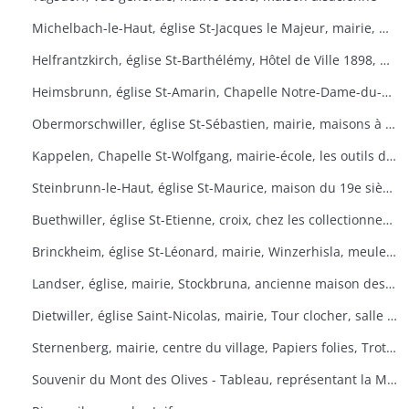
Michelbach-le-Haut, église St-Jacques le Majeur, mairie, maison 1832, fontaine, fête du pain
Helfrantzkirch, église St-Barthélémy, Hôtel de Ville 1898, maison alsacienne
Heimsbrunn, église St-Amarin, Chapelle Notre-Dame-du-Chêne, Maison Ste-Anne, mairie
Obermorschwiller, église St-Sébastien, mairie, maisons à colombages
Kappelen, Chapelle St-Wolfgang, mairie-école, les outils d'antan, chez le collectionneur de tracteurs
Steinbrunn-le-Haut, église St-Maurice, maison du 19e siècle, vue générale
Buethwiller, église St-Etienne, croix, chez les collectionneurs
Brinckheim, église St-Léonard, mairie, Winzerhisla, meule 1597, moulin
Landser, église, mairie, Stockbruna, ancienne maison des sœurs, Monastère St-Alphonse
Dietwiller, église Saint-Nicolas, mairie, Tour clocher, salle des fêtes
Sternenberg, mairie, centre du village, Papiers folies, Trotta Hisla
Souvenir du Mont des Olives - Tableau, représentant la Mort, à l'entrée du dortoir peint par Père M. Joseph (Baron de Géramb, général autrichien, mort en 1848 comme procurateur des Trappistes).