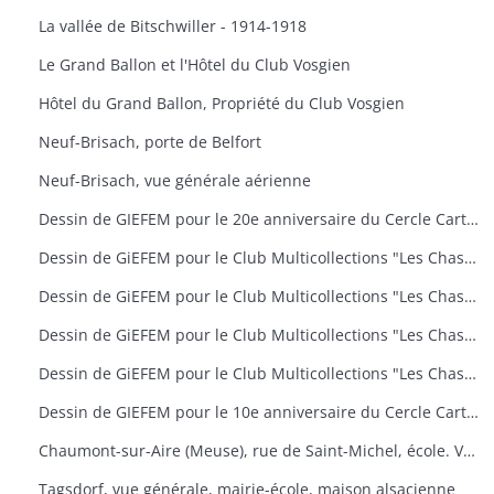
La vallée de Bitschwiller - 1914-1918
Le Grand Ballon et l'Hôtel du Club Vosgien
Hôtel du Grand Ballon, Propriété du Club Vosgien
Neuf-Brisach, porte de Belfort
Neuf-Brisach, vue générale aérienne
Dessin de GIEFEM pour le 20e anniversaire du Cercle Cartophile de Thann et de la Vallée de la Thur. 25-26 novembre 2006. carte n° 17
Dessin de GiEFEM pour le Club Multicollections "Les Chasseurs d'Images", Mulhouse. Carte n° 19 : "50 ans de carnaval à Mulhouse
Dessin de GiEFEM pour le Club Multicollections "Les Chasseurs d'Images", Mulhouse. Carte n° 20 : "L'univers de Tintin
Dessin de GiEFEM pour le Club Multicollections "Les Chasseurs d'Images", Mulhouse. Carte n° 17 : "Nounours a Cent ans
Dessin de GiEFEM pour le Club Multicollections "Les Chasseurs d'Images". Mulhouse. Carte n° 15
Dessin de GIEFEM pour le 10e anniversaire du Cercle Cartophile de Thann et de la Vallée de la Thur. Novembre 1997
Chaumont-sur-Aire (Meuse), rue de Saint-Michel, école. Vue d'une carte postale pour l'exposition de cartes postales anciennes (11 octobre 2009)
Tagsdorf, vue générale, mairie-école, maison alsacienne