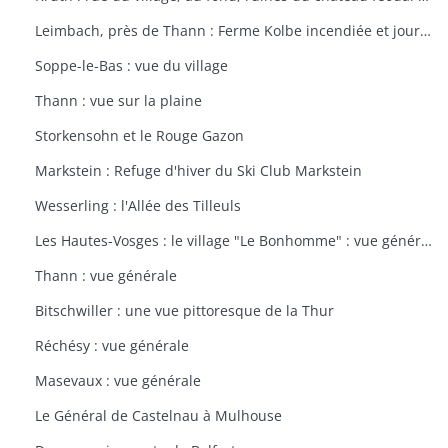
Leimbach, près de Thann : Ferme Kolbe incendiée et journellement bombardée avec les dépendances en ruines
Soppe-le-Bas : vue du village
Thann : vue sur la plaine
Storkensohn et le Rouge Gazon
Markstein : Refuge d'hiver du Ski Club Markstein
Wesserling : l'Allée des Tilleuls
Les Hautes-Vosges : le village "Le Bonhomme" : vue générale
Thann : vue générale
Bitschwiller : une vue pittoresque de la Thur
Réchésy : vue générale
Masevaux : vue générale
Le Général de Castelnau à Mulhouse