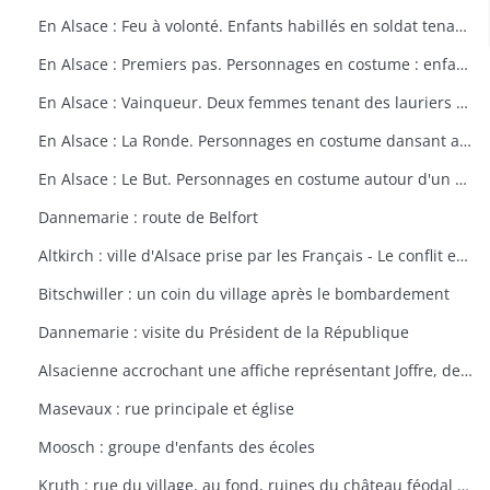
En Alsace : Feu à volonté. Enfants habillés en soldat tenant un fusil. Dessin par Delalain.
En Alsace : Premiers pas. Personnages en costume : enfant allant vers le drapeau français. Dessin par Delalain.
En Alsace : Vainqueur. Deux femmes tenant des lauriers et un homme en costume. Dessin par Delalain.
En Alsace : La Ronde. Personnages en costume dansant autour du drapeau français. Dessin par Delalain.
En Alsace : Le But. Personnages en costume autour d'un drapeau français. Dessin par Delalain
Dannemarie : route de Belfort
Altkirch : ville d'Alsace prise par les Français - Le conflit européen en 1914
Bitschwiller : un coin du village après le bombardement
Dannemarie : visite du Président de la République
Alsacienne accrochant une affiche représentant Joffre, dessin de Th. CROY
Masevaux : rue principale et église
Moosch : groupe d'enfants des écoles
Kruth : rue du village, au fond, ruines du château féodal de Wildenstein