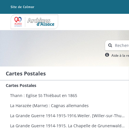
Archives Alsace - Colmar
Aide à la 
Cartes Postales
Cartes Postales
Thann : Eglise St-Thiébaut en 1865
La Harazée (Marne) : Cagnas allemandes
La Grande Guerre 1914-1915-1916.Weiler. [Willer-sur-Thur] : vue générale
La Grande Guerre 1914-1915. La Chapelle de Grunenwald près de Uderdersept habillés en soldat tenant un fusil. Dessin par Delalain.