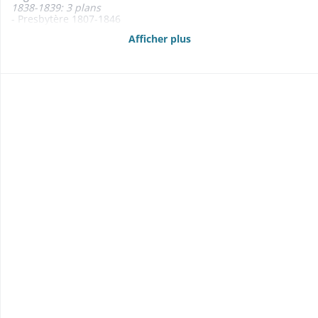
1838-1839: 3 plans
- Presbytère 1807-1846
- Cimetière 1834-1866
Afficher plus
1866: plan
- Maison commune et d'école 1804-1866
- Corps de garde 1803-1805
- Pompes et seaux à incendie 1836-1857
- Assurance des bâtiments communaux contre l'incendie
1843
- Maison de tir 1809
- Salpêtrière et bâtiment de jaugeage des poids et mesures
1823
- Maison du pâtre 1844-1861
- Lavoir public 1852
- Bureau télégraphique 1865