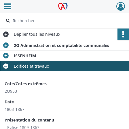
Ouvrir le menu déroulant
Archives Alsace - Colmar
Déplier
tous les niveaux
2O Administration et comptabilité communales
ISSENHEIM
Edifices et travaux
Cote/Cotes extrêmes
2O953
Date
1803-1867
Présentation du contenu
- Eglise 1809-1867