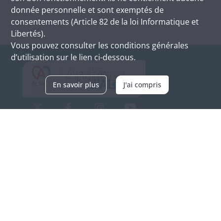
donnée personnelle et sont exemptés de
consentements (Article 82 de la loi Informatique et
Libertés).
Vous pouvez consulter les conditions générales
d’utilisation sur le lien ci-dessous.
En savoir plus
J'ai compris
Archives d'Alsace - Site de Colmar
Bâtiment M / Cité administrative
3, rue Fleischhauer
F-68026 COLMAR
(+33) 3 89 21 97 00
Nous contacter