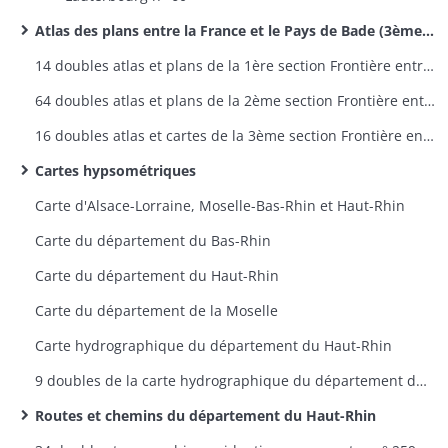
Atlas des plans entre la France et le Pays de Bade (3ème section des délimitations de frontières entre la France et l'Allemagne
14 doubles atlas et plans de la 1ère section Frontière entre la France et la Prusse - plans 1 à 9
64 doubles atlas et plans de la 2ème section Frontière entre la France et la Bavière - plans 1 à 60
16 doubles atlas et cartes de la 3ème section Frontière entre la France et le Pays de Bade - plans 1 à 12
Cartes hypsométriques
Carte d'Alsace-Lorraine, Moselle-Bas-Rhin et Haut-Rhin
Carte du département du Bas-Rhin
Carte du département du Haut-Rhin
Carte du département de la Moselle
Carte hydrographique du département du Haut-Rhin
9 doubles de la carte hydrographique du département du Haut-Rhin
Routes et chemins du département du Haut-Rhin