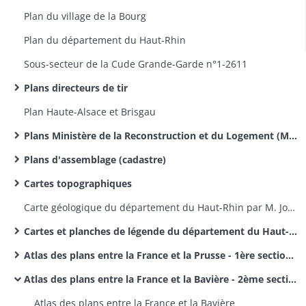
Plan du village de la Bourg
Plan du département du Haut-Rhin
Sous-secteur de la Cude Grande-Garde n°1-2611​
Plans directeurs de tir
Plan Haute-Alsace et Brisgau
Plans Ministère de la Reconstruction et du Logement (MRL)
Plans d'assemblage (cadastre)
Cartes topographiques
Carte géologique du département du Haut-Rhin par M. Jos. Koechlin-Schlumberger
Cartes et planches de légende du département du Haut-Rhin par M. Jos. Koechlin-Schlumberger
Atlas des plans entre la France et la Prusse - 1ère section des délimitations des frontières entre la France et l'Allemagne
Atlas des plans entre la France et la Bavière - 2ème section des délimitations entre la France et l'Allemagne
Atlas des plans entre la France et la Bavière