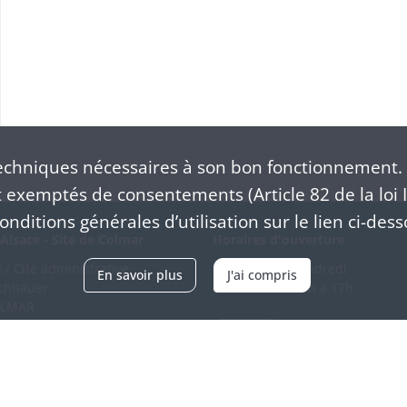
chniques nécessaires à son bon fonctionnement. 
exemptés de consentements (Article 82 de la loi I
nditions générales d’utilisation sur le lien ci-dess
Alsace - Site de Colmar
Horaires d'ouverture
/ Cité administrative
Du mardi au vendredi
En savoir plus
J'ai compris
schhauer
en continu de 9h à 17h
OLMAR
89 21 97 00
Venir
ntacter