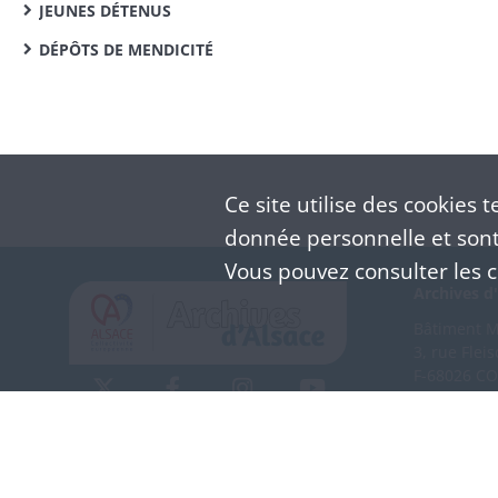
JEUNES DÉTENUS
DÉPÔTS DE MENDICITÉ
Ce site utilise des
cookies
te
donnée personnelle et sont 
Vous pouvez consulter les co
Archives d'
Bâtiment M 
3, rue Flei
F-68026 C
(+33) 3 
Nous co