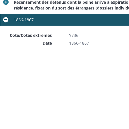
Recensement des détenus dont la peine arrive à expiration
résidence, fixation du sort des étrangers (dossiers individ
1866-1867
Cote/Cotes extrêmes
Y736
Date
1866-1867
Etats numériques trimestriels du mouvement de la population (entrées et sorties)
ois
leur égard
viduels)