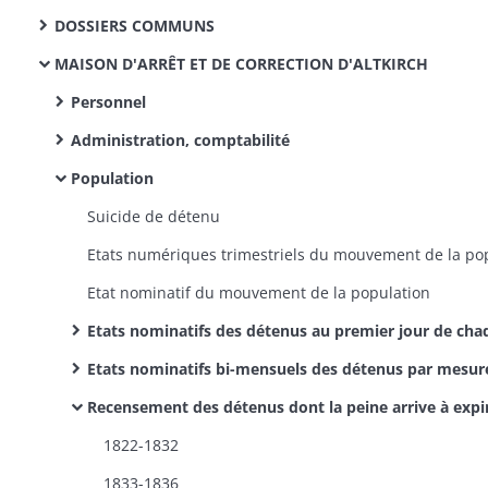
DOSSIERS COMMUNS
MAISON D'ARRÊT ET DE CORRECTION D'ALTKIRCH
Personnel
Administration, comptabilité
Population
Suicide de détenu
Etat nominatif du mouvement de la population
Etats nominatifs des détenus au premier jour de chaque m
Etats nominatifs bi-mensuels des détenus par mesure administrative (Français et étrangers dépourvus de papiers en règle et vagabonds, personnes atteintes d'aliénation mentale) indiquant la décision prise à 
Recensement des détenus dont la peine arrive à expiration (états nominatifs mensuels), désignation de leur lieu de résidence, fixation du sort des étrangers (dossiers indi
1822-1832
1833-1836