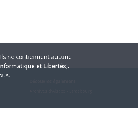
Ils ne contiennent aucune
nformatique et Libertés).
ous.
Découvrez également
Archives d'Alsace - Strasbourg