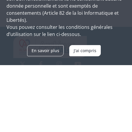
donnée personnelle et sont exemptés de
consentements (Article 82 de la loi Informatique et
Libertés).
Vous pouvez consulter les conditions générales
d’utilisation sur le lien ci-dessous.
En savoir plus
J'ai compris
Archives d'Alsace - Site de Colmar
Bâtiment M / Cité administrative
3, rue Fleischhauer
F-68026 COLMAR
(+33) 3 89 21 97 00
Nous contacter