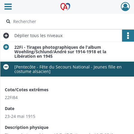
Ouvrir le menu déroulant
Archives Alsace - Colmar
Déplier
tous les niveaux
22Fi - Tirages photographiques de l'album
Woehling/Schlund/André sur 1914-1918 et la
Libération en 1945
[Pentecôte - Fête du Secours National - Jeunes fille en
costume alsacien]
Cote/Cotes extrêmes
22Fi84
Date
23-24 mai 1915
Description physique