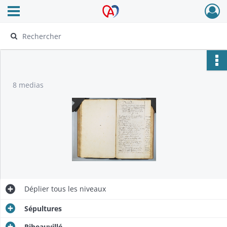
Ouvrir le menu déroulant
Archives Alsace - Colmar
8 medias
Déplier
tous les niveaux
Sépultures
Ribeauvillé