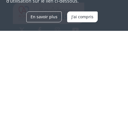
d’utilisation sur le lien ci-dessous.
En savoir plus
J'ai compris
Archives d'Alsace - Site de Colmar
Bâtiment M / Cité administrative
3, rue Fleischhauer
F-68026 COLMAR
(+33) 3 89 21 97 00
Nous contacter
Horaires d'ouverture
Du mardi au vendredi
en continu de 9h à 17h