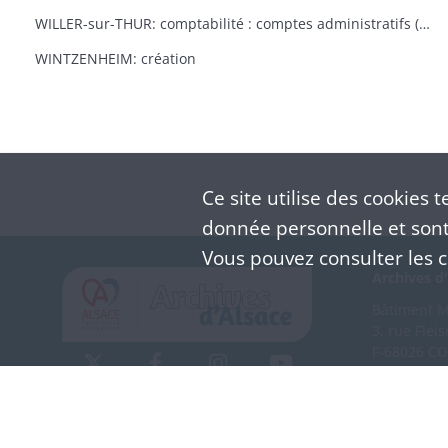
WILLER-sur-THUR: comptabilité : comptes administratifs (1864-1869); comptes de gestion (1864-1867); budgets (1864-1870)
WINTZENHEIM: création
Ce site utilise des
cookies
te
donnée personnelle et sont 
Vous pouvez consulter les co
Archives d'
Bâtiment M 
3, rue Flei
F-68026 C
(+33) 3 
Nous co