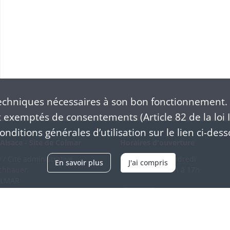
chniques nécessaires à son bon fonctionnement. 
exemptés de consentements (Article 82 de la loi I
nditions générales d’utilisation sur le lien ci-dess
Alsace - Site de Colmar
Horaires d'ouverture
/ Cité administrative
Du mardi au vendredi
En savoir plus
J'ai compris
schhauer
en continu de 9h à 17h
OLMAR
89 21 97 00
Venir
ntacter