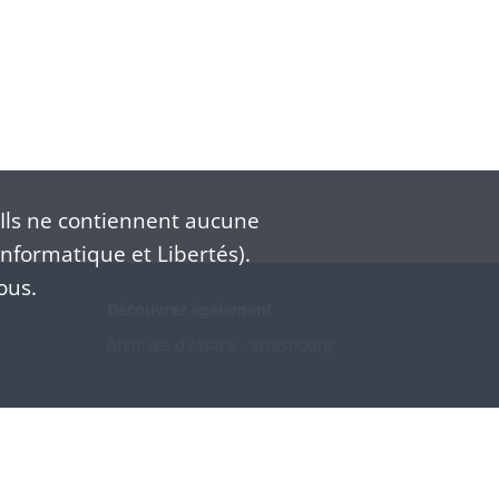
Ils ne contiennent aucune
nformatique et Libertés).
ous.
Découvrez également
Archives d'Alsace - Strasbourg