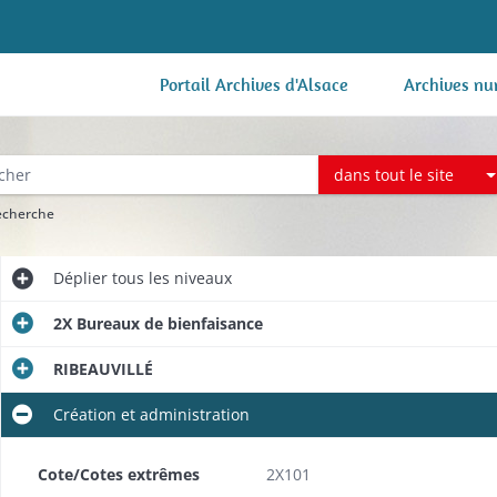
Portail Archives d'Alsace
Archives nu
dans tout le site
recherche
Déplier
tous les niveaux
2X Bureaux de bienfaisance
RIBEAUVILLÉ
Création et administration
Cote/Cotes extrêmes
2X101