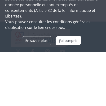
donnée personnelle et sont exemptés de
consentements (Article 82 de la loi Informatique et
Libertés).
Vous pouvez consulter les conditions générales
d’utilisation sur le lien ci-dessous.
En savoir plus
J'ai compris
Archives d'Alsace - Site de Colmar
Bâtiment M / Cité administrative
3, rue Fleischhauer
F-68026 COLMAR
(+33) 3 89 21 97 00
Nous contacter