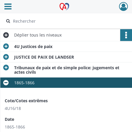
Ouvrir le menu déroulant
Archives Alsace - Colmar
Déplier
tous les niveaux
4U Justices de paix
JUSTICE DE PAIX DE LANDSER
Tribunaux de paix et de simple police: jugements et
actes civils
1865-1866
Cote/Cotes extrêmes
4U16/18
Date
1865-1866