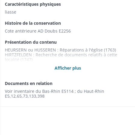
Caractéristiques physiques
liasse
Histoire de la conservation
Cote antérieure AD Doubs E2256
Présentation du contenu
HEURSERN ou HUSSEREN : Réparations à l'église (1763)
HIRTZFELDEN : Recherche de documents relatifs à cette
localité (1747)
HOLTZWIHR et WICKERSCHWIHR : Inventaires. - Rente sur un
Afficher plus
bien situé entre ces deux villages. - Juridiction et droit du
seigneur sur ces deux communautés (1612-1733).
Documents en relation
Voir inventaire du Bas-Rhin E5114 ; du Haut-Rhin
E5,12,65,73,133,398