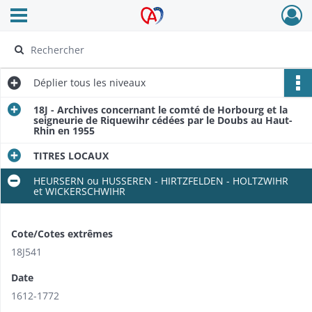
Ouvrir le menu déroulant
Archives Alsace - Colmar
Déplier
tous les niveaux
18J - Archives concernant le comté de Horbourg et la
seigneurie de Riquewihr cédées par le Doubs au Haut-
Rhin en 1955
TITRES LOCAUX
HEURSERN ou HUSSEREN - HIRTZFELDEN - HOLTZWIHR
et WICKERSCHWIHR​
Cote/Cotes extrêmes
18J541
Date
1612-1772